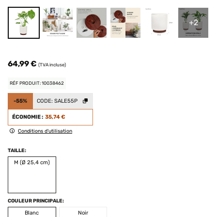
+2
64,99 €
(TVA incluse)
RÉF PRODUIT: 10038462
-55%
CODE:
SALE55P
ÉCONOMIE :
35,74 €
Conditions d'utilisation
TAILLE:
M (Ø 25,4 cm)
COULEUR PRINCIPALE:
Blanc
Noir