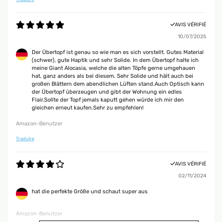
AVIS VÉRIFIÉ
10/07/2025
Der Übertopf ist genau so wie man es sich vorstellt. Gutes Material
(schwer), gute Haptik und sehr Solide. In dem Übertopf halte ich
meine Giant Alocasia, welche die alten Töpfe gerne umgehauen
hat, ganz anders als bei diesem. Sehr Solide und hält auch bei
großen Blättern dem abendlichen Lüften stand.Auch Optisch kann
der Übertopf überzeugen und gibt der Wohnung ein edles
Flair.Sollte der Topf jemals kaputt gehen würde ich mir den
gleichen erneut kaufen.Sehr zu empfehlen!
Amazon-Benutzer
Traduire
AVIS VÉRIFIÉ
02/11/2024
hat die perfekte Größe und schaut super aus
Amazon-Benutzer