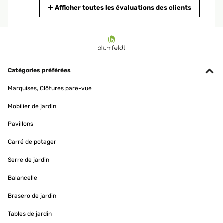
Traduire
Afficher toutes les évaluations des clients
AVIS VÉRIFIÉ
05/03/2024
Good
Catégories préférées
Usuario/a de amazon
Marquises, Clôtures pare-vue
Traduire
Mobilier de jardin
AVIS VÉRIFIÉ
Pavillons
23/12/2023
Carré de potager
Ein sehr schöner Topf. Genau das, was ich mir vorgestellt habe. Ich
habe schon den 2. Topf in einer anderen Größe. Beide top!
Serre de jardin
Amazon-Benutzer
Balancelle
Traduire
Brasero de jardin
Tables de jardin
AVIS VÉRIFIÉ