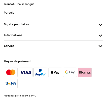
08/12/2023
Transat, Chaise longue
Super schnelle Lieferung.Toller Topf ,genau wie beschieben.
Pergola
Amazon-Benutzer
Sujets populaires
Traduire
Informations
AVIS VÉRIFIÉ
17/11/2023
Service
Schnelle Lieferung, sieht aus und fühlt sich tatsächlich an wie
Beton. Bin ganz zufrieden.
Moyen de paiement
Amazon-Benutzer
Traduire
AVIS VÉRIFIÉ
02/07/2023
*Tous nos prix incluent la TVA.
These planter pots are high quality! They are beautiful, sturdy, and
classic/modern for any household design. I love the wooden base
which elevates the pot from the floor and creates a furniture-like