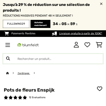
Jusqu’à 29 % de réduction sur une sélection de
produits !
RÉDUCTIONS MASSIVES PENDANT 48 H SEULEMENT !
Achetez
34
05
57
FULLSWING29
H
M
S
maintenant
Paiements flexibles
Livraison gratuite à partir de 100€*
Jardinage
Pots de fleurs Enspijk
12 Evaluations