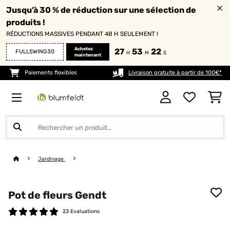
Jusqu’à 30 % de réduction sur une sélection de
produits !
RÉDUCTIONS MASSIVES PENDANT 48 H SEULEMENT !
Achetez
27
53
21
FULLSWING30
H
M
S
maintenant
Paiements flexibles
Livraison gratuite à partir de 100€*
Jardinage
Pot de fleurs Gendt
23 Evaluations