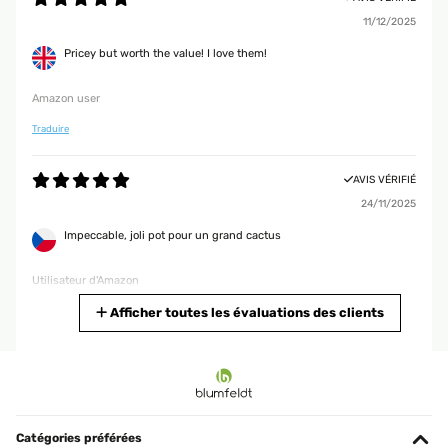
11/12/2025
Pricey but worth the value! I love them!
Amazon user
Traduire
AVIS VÉRIFIÉ
24/11/2025
Impeccable, joli pot pour un grand cactus
Utilisateur d'Amazon
Traduire
Afficher toutes les évaluations des clients
AVIS VÉRIFIÉ
29/07/2025
Excellent product and it deserves its price.
Catégories préférées