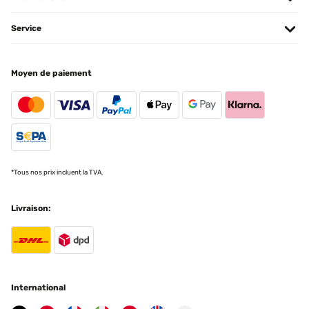
Service
AVIS VÉRIFIÉ
24/04/2025
Moyen de paiement
Optisch ansprechend, funktioniert
Amazon-Benutzer
Traduire
AVIS VÉRIFIÉ
*Tous nos prix incluent la TVA.
30/03/2025
Schönes schlichtes Design
Livraison:
Amazon-Benutzer
Traduire
AVIS VÉRIFIÉ
International
16/01/2025