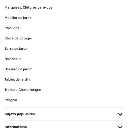
Amazon user
Marquises, Clôtures pare-vue
Traduire
Mobilier de jardin
AVIS VÉRIFIÉ
Pavillons
14/07/2025
Carré de potager
Sehr rascher Versand, gut verpackt und Übertopf wie beschrieben.
Schönes, großes Ding für meine große Pflanze.
Serre de jardin
Amazon-Benutzer
Balancelle
Traduire
Brasero de jardin
Tables de jardin
AVIS VÉRIFIÉ
14/05/2025
Transat, Chaise longue
Alles Prima .Obwohl es mein Fehler war,dass ich den ersten
Pergola
Blumentopf zu groß bestellt habe,wurdeer anstandslos
zurückgenommen.Ich hab dann denselben eine Nummer kleiner
bestellt.Alles bestens .
Sujets populaires
Amazon-Benutzer
Informations
Traduire