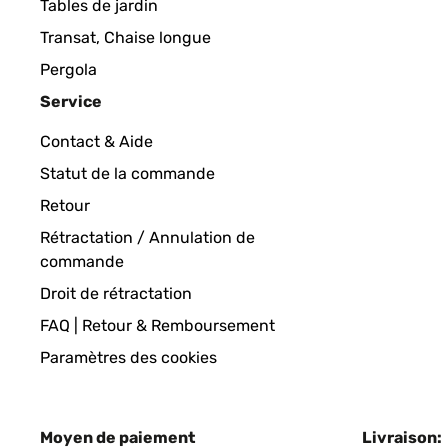
Tables de jardin
Amazon-Benutzer
Transat, Chaise longue
Pergola
Service
AVIS VÉRIFIÉ
24/04/2025
Contact & Aide
Optisch ansprechend, funktioniert
Statut de la commande
Retour
Amazon-Benutzer
Rétractation / Annulation de
commande
AVIS VÉRIFIÉ
30/03/2025
Droit de rétractation
FAQ | Retour & Remboursement
Schönes schlichtes Design
Paramètres des cookies
Amazon-Benutzer
Moyen de paiement
Livraison: