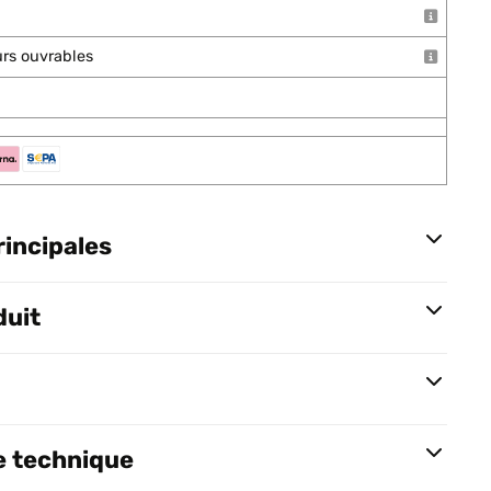
ours ouvrables
rincipales
duit
e technique