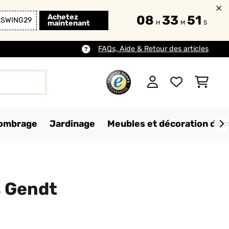
Achetez
08
33
50
LSWING29
maintenant
H
M
S
FAQs, Aide & Retour des articles
d'ombrage
Jardinage
Meubles et décoration de 
s Gendt