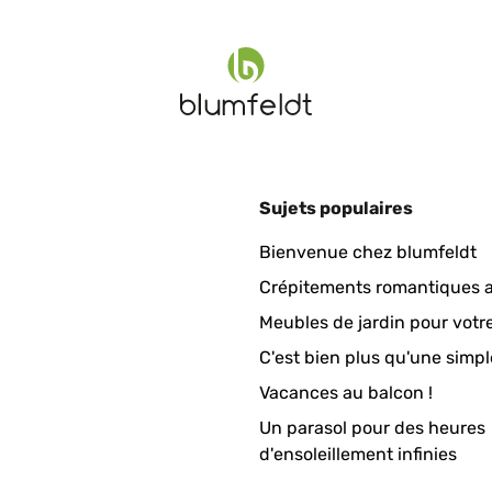
Sujets populaires
ie beschrieben. Schönes, großes Ding für meine große Pflanze.
Bienvenue chez blumfeldt
Crépitements romantiques a
Meubles de jardin pour votr
C'est bien plus qu'une simpl
Vacances au balcon !
Un parasol pour des heures
 den ersten Blumentopf zu groß bestellt habe,wurdeer anstandsl
d'ensoleillement infinies