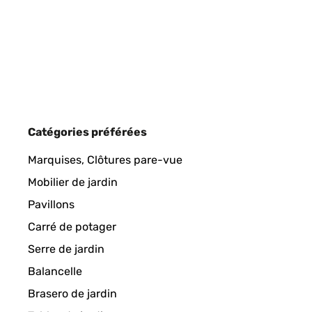
Excellent product and it deserves its price.
Amazon user
AVIS VÉRIFIÉ
14/07/2025
Catégories préférées
Sehr rascher Versand, gut verpackt und Übertopf w
Marquises, Clôtures pare-vue
Mobilier de jardin
Amazon-Benutzer
Pavillons
Carré de potager
AVIS VÉRIFIÉ
14/05/2025
Serre de jardin
Balancelle
Alles Prima .Obwohl es mein Fehler war,dass ich
Brasero de jardin
kleiner bestellt.Alles bestens .