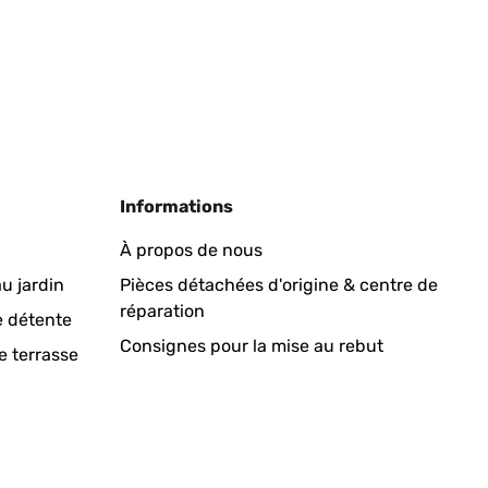
Traduire
Informations
À propos de nous
u jardin
Pièces détachées d'origine & centre de
réparation
Traduire
e détente
Consignes pour la mise au rebut
e terrasse
os zurückgenommen.Ich hab dann denselben eine Nummer