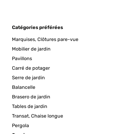
Amazon user
AVIS VÉRIFIÉ
10/03/2024
Catégories préférées
Ach, ich bin richtig verliebt in diese Übertöpfe. I
Marquises, Clôtures pare-vue
Pflanze kommt richtig schön zur Geltung! Ganz wun
Mobilier de jardin
Pavillons
Amazon-Benutzer
Carré de potager
Serre de jardin
AVIS VÉRIFIÉ
14/02/2024
Balancelle
Brasero de jardin
Wertiger Übertopf für große Pflanzen Der Blumenüb
Monstera-Pflanze im Einsatz. Würde ihn jeder Zeit 
Tables de jardin
Transat, Chaise longue
Amazon-Benutzer
Pergola