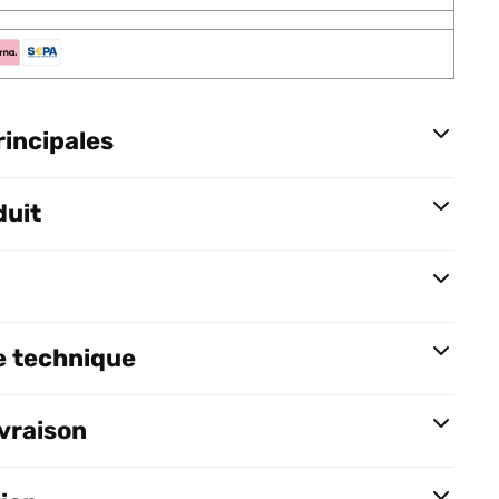
rincipales
duit
e technique
ivraison