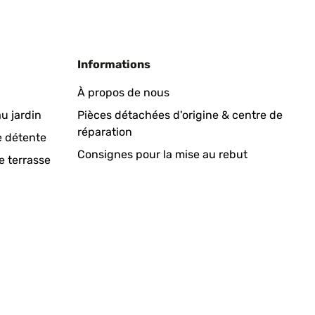
Traduire
Informations
so bekommen die Katzen sie nicht runter geschubst. Die
À propos de nous
u jardin
Pièces détachées d'origine & centre de
réparation
e détente
Traduire
Consignes pour la mise au rebut
e terrasse
nd wertig aus. Habe ihn in Verwendung für eine große
Traduire