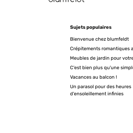
Sujets populaires
ch hab direkt nochmal bestellt. Sie sind sehr schwer, was gut ist, 
Bienvenue chez blumfeldt
derbar und auf jeden Fall ihr Geld wert!
Crépitements romantiques a
Meubles de jardin pour votr
C'est bien plus qu'une simpl
Vacances au balcon !
Un parasol pour des heures
d'ensoleillement infinies
ertopf kam schnell und sehr gut verpackt an. Er sieht sehr gut u
wieder kaufen.