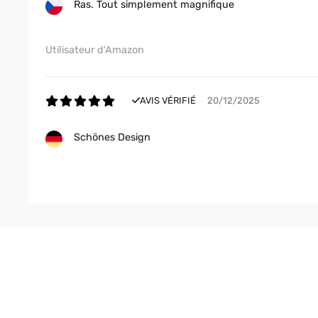
Ras. Tout simplement magnifique
Utilisateur d'Amazon
AVIS VÉRIFIÉ
20/12/2025
Schönes Design
Amazon-Benutzer
AVIS VÉRIFIÉ
01/10/2025
Beautiful, modern, and very sturdy. I had a very tall
and now it's very sturdy. The design is pretty and I