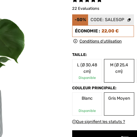
22 Evaluations
-50%
CODE:
SALE50P
ÉCONOMIE :
22,00 €
Conditions d'utilisation
TAILLE:
L (Ø 30,48
M (Ø 25,4
cm)
cm)
Disponible
COULEUR PRINCIPALE:
Blanc
Gris Moyen
Disponible
Que signifient les statuts ?