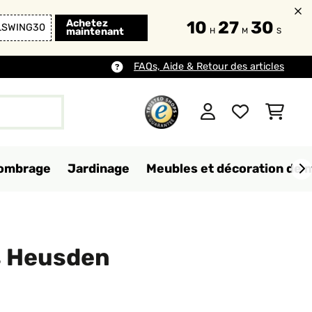
Achetez
10
27
29
LSWING30
maintenant
H
M
S
FAQs, Aide & Retour des articles
d'ombrage
Jardinage
Meubles et décoration de 
s Heusden