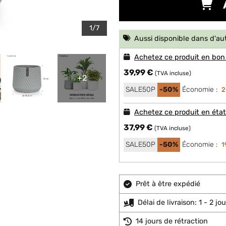
1/7
Aussi disponible dans d'au
Achetez ce produit en bon
39,99 €
(TVA incluse)
+2
SALE50P
-50%
Économie :
2
Achetez ce produit en éta
37,99 €
(TVA incluse)
SALE50P
-50%
Économie :
1
Prêt à être expédié
Délai de livraison: 1 - 2 j
14 jours de rétraction