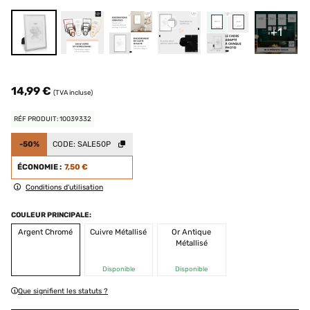
+1
14,99 €
(TVA incluse)
RÉF PRODUIT: 10039332
-50%
CODE:
SALE50P
ÉCONOMIE :
7,50 €
Conditions d'utilisation
COULEUR PRINCIPALE:
Argent Chromé
Cuivre Métallisé
Or Antique
Métallisé
Disponible
Disponible
Que signifient les statuts ?