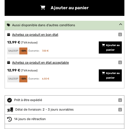
Ajouter au panier
Aussi disponible dans d'autres conditions
Achetez ce produit en bon état
13,99 €
(TVA incluse)
Ajouter au
panier
SALE50P
-50%
Économie :
7,00 €
Achetez ce produit en état acceptable
12,99 €
(TVA incluse)
Ajouter au
panier
SALE50P
-50%
Économie :
6,50 €
Prêt à être expédié
Délai de livraison: 2 - 3 jours ouvrables
14 jours de rétraction