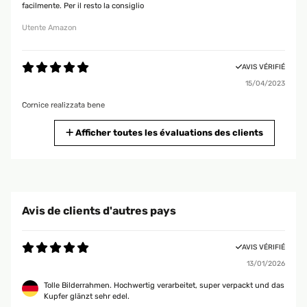
facilmente. Per il resto la consiglio
Utente Amazon
AVIS VÉRIFIÉ
15/04/2023
Cornice realizzata bene
Utente Amazon
Afficher toutes les évaluations des clients
AVIS VÉRIFIÉ
23/02/2023
Puntuale, ben confezionata, più bella rispetto alle foto del sito.
Avis de clients d'autres pays
Utente Amazon
AVIS VÉRIFIÉ
13/01/2026
AVIS VÉRIFIÉ
09/03/2020
Tolle Bilderrahmen. Hochwertig verarbeitet, super verpackt und das
Kupfer glänzt sehr edel.
Bellissima cornice molto ampia, in formato A4 con elegante cornice