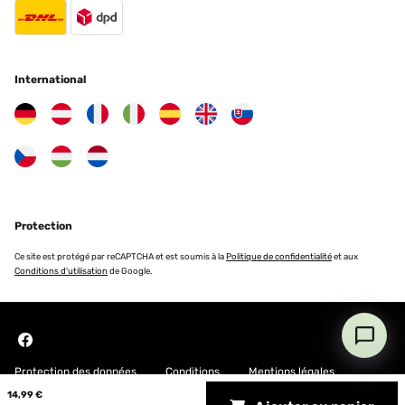
Traduire
rifinitura metallica riesce ad essere importante e ben visibile, ma discreta
allo stesso tempo. Tolgo con vero dispiacere una stella perché è arrivata
con qualche graffio ed il retro con qualche macchia (forse è stata in un
AVIS VÉRIFIÉ
deposito umido), ma se fosse stata perfetta avrei lasciato 5 stelle
07/02/2024
volentieri. Spiegato il motivo della stella in meno, ve la consiglio per
International
qualsiasi ambiente, riesce sorprendentemente a stare bene sia sul
Buenísima calidad. Pedí el color cobre y es bonito y elegante.
moderno che sul classico; non la consiglio nella camera di un bambino,
perché i bordi metallici sono aguzzi. Per il resto la trovo esteticamente
molto bella, ideale in qualsiasi arredamento e strutturalmente valida.
Usuario/a de amazon
PRO: esteticamente curata, disegno minimale ma di impatto, robusta.
CONTRO: ad oggi nessuno.
Traduire
Utente Amazon
AVIS VÉRIFIÉ
Protection
22/01/2024
Ce site est protégé par reCAPTCHA et est soumis à la
Politique de confidentialité
et aux
Sehr schön Der Bilderrahmen entspricht voll meinen Erwartungen.
Conditions d'utilisation
de Google.
Artikel ist so wie beschrieben. Qualität und Preis-
Leistngsverhältnis top. Sehr empfehlenswert.
Amazon-Benutzer
Traduire
Protection des données
Conditions
Mentions légales
AVIS VÉRIFIÉ
14,99 €