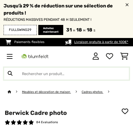
Jusqu’à 29 % de réduction sur une sélection de
produits !
RÉDUCTIONS MASSIVES PENDANT 48 H SEULEMENT !
Achetez
31
18
18
FULLSWING29
H
M
S
maintenant
Paiements flexibles
Livraison gratuite à partir de 100€*
Meubles et décoration de maison
Cadres photos
Berwick Cadre photo
84 Evaluations