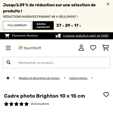
Jusqu’à 29 % de réduction sur une sélection de
produits !
RÉDUCTIONS MASSIVES PENDANT 48 H SEULEMENT !
Achetez
37
29
17
FULLSWING29
H
M
S
maintenant
Paiements flexibles
Livraison gratuite à partir de 100€*
Meubles et décoration de maison
Cadres photos
Cadre photo Brighton 10 x 15 cm
26 Evaluations