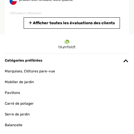
Utilisateur d'Amazon
Traduire
Afficher toutes les évaluations des clients
AVIS VÉRIFIÉ
15/01/2025
produit conforme a mon attente
Catégories préférées
Utilisateur d'Amazon
Marquises, Clôtures pare-vue
Traduire
Mobilier de jardin
AVIS VÉRIFIÉ
Pavillons
11/01/2025
Carré de potager
article conforme a la photo,tres jolie rendu
Serre de jardin
Utilisateur d'Amazon
Balancelle
Traduire