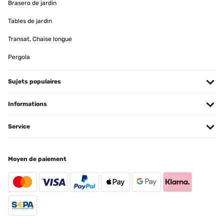
Brasero de jardin
Tables de jardin
AVIS VÉRIFIÉ
07/01/2025
Transat, Chaise longue
Pour y mettre des Diamond Painting ! Très bon rapport qualité/prix ️
Pergola
Utilisateur d'Amazon
Sujets populaires
Traduire
Informations
AVIS VÉRIFIÉ
18/12/2024
Service
Correspond à mes attentes et emballage soigné
Moyen de paiement
Utilisateur d'Amazon
Traduire
AVIS VÉRIFIÉ
09/07/2024