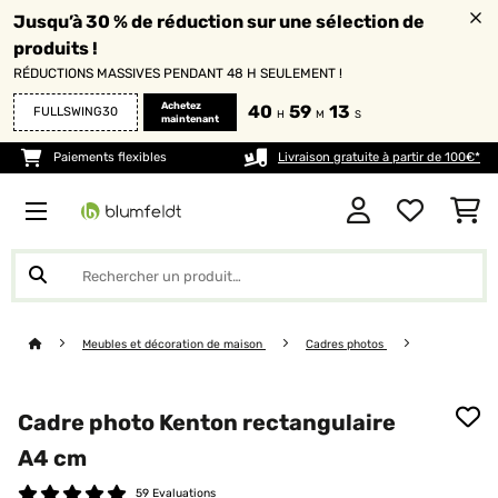
Jusqu’à 30 % de réduction sur une sélection de
produits !
RÉDUCTIONS MASSIVES PENDANT 48 H SEULEMENT !
Achetez
40
59
12
FULLSWING30
H
M
S
maintenant
Paiements flexibles
Livraison gratuite à partir de 100€*
Meubles et décoration de maison
Cadres photos
Cadre photo Kenton rectangulaire
A4 cm
59 Evaluations