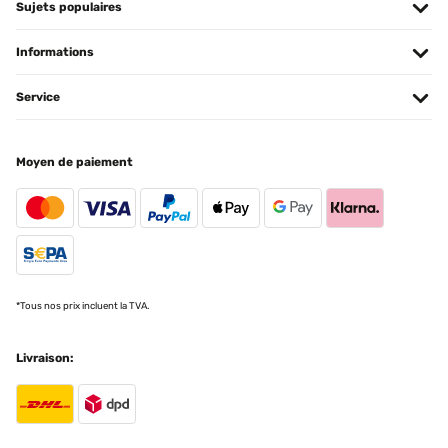
Sujets populaires
passepartout può contenere foto di 15 x 20 cm,ma anche certificati o
Traduire
disegni Può essere appesa,attraverso il gancetto presente sul
retro,oppure posizionata su una superficie piana,in posizione orizzontale
Informations
o verticale. Per custodire e mettere in bella mostra un ritratto a noi
AVIS VÉRIFIÉ
caro,questa cornice è l'ideale
18/12/2024
Service
Utente Amazon
Correspond à mes attentes et emballage soigné
AVIS VÉRIFIÉ
Moyen de paiement
Utilisateur d'Amazon
24/03/2016
Traduire
Questa cornice arriva in una confezione di plastica. All'interno troviamo il
prodotto già pronto all'uso ed un codice sconto per prossimi acquisti. La
cornice è solida, robusta, ben fatta ed elegante. Le sue dimensioni sono
AVIS VÉRIFIÉ
32,7 x 24 x 2 cm e possiamo inserire foto delle dimensioni 15x20 cm,
30/05/2024
tranne che togliamo la cornice di carta che si trova all'interno per mettere
la foto più grande, ma risulta molto più elegante con la cornice bianca
Rahmen Gerne wieder
*Tous nos prix incluent la TVA.
interna. Possiamo definirla moderna, ma dato che sia fatta con il legno si
adatta ad ogni ambiente anche rustico. Il spessore della cornice e di 2cm.
Il prodotto assolutamente da consigliare, anche per il rapporto qualità-
Amazon-Benutzer
Livraison:
prezzo.
Traduire
Utente Amazon
AVIS VÉRIFIÉ