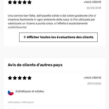
AVIS VÉRIFIÉ
25/08/2018
Una cornice ben fatta, dall'aspetto solido e dal colore gradevole che si
inserisce facilmente in ogni ambiente della casa. Io l'ho utilizzata per
valorizzare un ricamo a punto croce, e l'effetto è assolutamente
soddisfacente!
Utente Amazon
Afficher toutes les évaluations des clients
AVIS VÉRIFIÉ
16/06/2018
Ho comprato due cornici di taglia A4 e il passepartout ha un'apertura
Avis de clients d'autres pays
(una "luce") perfetta per le foto 15x20. Se la foto è un poco più grande
può andare bene ugualmente.
AVIS VÉRIFIÉ
Utente Amazon
29/01/2025
Esthétiques et solides.
AVIS VÉRIFIÉ
18/03/2018
Utilisateur d'Amazon
Molto molto bella elegante facile da montare colore stupendo è stato un