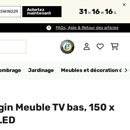
Achetez
31
16
14
LSWING29
maintenant
H
M
S
FAQs, Aide & Retour des articles
d'ombrage
Jardinage
Meubles et décoration de 
gin Meuble TV bas, 150 x
LED