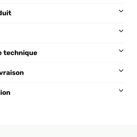
duit
e technique
ivraison
tion