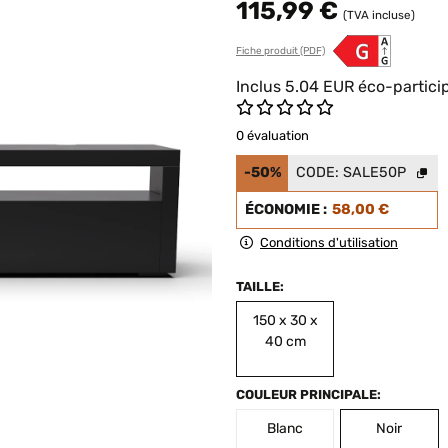
115,99 €
(TVA incluse)
Fiche produit (PDF)
Inclus
5.04
EUR
éco-partici
0 évaluation
-50%
CODE:
SALE50P
ÉCONOMIE :
58,00 €
Conditions d'utilisation
TAILLE:
150 x 30 x
40 cm
COULEUR PRINCIPALE:
Blanc
Noir