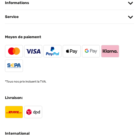
Informations
AVIS VÉRIFIÉ
Service
04/12/2023
Vraiment jolie simple tout se que je recherchais puis vraiment a
petit prix top
Moyen de paiement
Utilisateur d'Amazon
Traduire
AVIS VÉRIFIÉ
09/09/2023
*Tous nos prix incluent la TVA.
Der Spiegel sieht einfach Hammer aus . Top Qualität , kann doppelt
verpackt .Passend zu meiner Lampe.
Livraison:
Amazon-Benutzer
Traduire
AVIS VÉRIFIÉ
30/03/2023
International