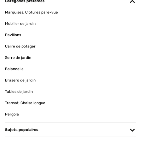
Catégories préférées
Amazon-Benutzer
Marquises, Clôtures pare-vue
Traduire
Mobilier de jardin
AVIS VÉRIFIÉ
Pavillons
13/02/2024
Carré de potager
Suite a un problème avec le miroir le SAV a été très rapide et
performant. Je recommande pour le sérieux.
Serre de jardin
Utilisateur d'Amazon
Balancelle
Traduire
Brasero de jardin
Tables de jardin
AVIS VÉRIFIÉ
18/12/2023
Transat, Chaise longue
Producto tal cual la descripción. Llegó en 2 semanas, en perfecto
Pergola
estado y bien embalado. El espejo perfecto!
Usuario/a de amazon
Sujets populaires
Traduire