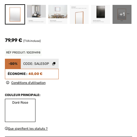
+1
79,99 €
(TVA incluse)
RÉF PRODUIT: 10039498
-50%
CODE:
SALE50P
ÉCONOMIE :
40,00 €
Conditions d'utilisation
COULEUR PRINCIPALE:
Doré Rose
Que signifient les statuts ?