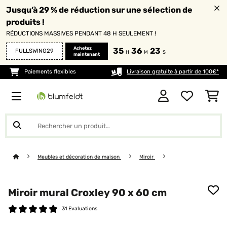
Jusqu’à 29 % de réduction sur une sélection de
produits !
RÉDUCTIONS MASSIVES PENDANT 48 H SEULEMENT !
Achetez
35
36
22
FULLSWING29
H
M
S
maintenant
Paiements flexibles
Livraison gratuite à partir de 100€*
Meubles et décoration de maison
Miroir
Miroir mural Croxley 90 x 60 cm
31 Evaluations