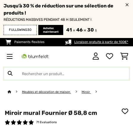
Jusqu’à 30 % de réduction sur une sélection de
produits !
RÉDUCTIONS MASSIVES PENDANT 48 H SEULEMENT !
Achetez
41
46
28
FULLSWING30
H
M
S
maintenant
Paiements flexibles
Livraison gratuite à partir de 100€*
Meubles et décoration de maison
Miroir
Miroir mural Fournier Ø 58,8 cm
71 Evaluations