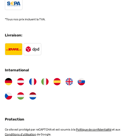
AVIS VÉRIFIÉ
25/10/2024
*Tous nos prix incluent la TVA.
Sind sehr zufrieden
Livraison:
Amazon-Benutzer
Traduire
AVIS VÉRIFIÉ
International
22/10/2024
Kann ich nur empfehlen
Amazon-Benutzer
Traduire
Protection
AVIS VÉRIFIÉ
17/10/2024
Ce site est protégé par reCAPTCHA et est soumis à la
Politique de confidentialité
et aux
Conditions d'utilisation
de Google.