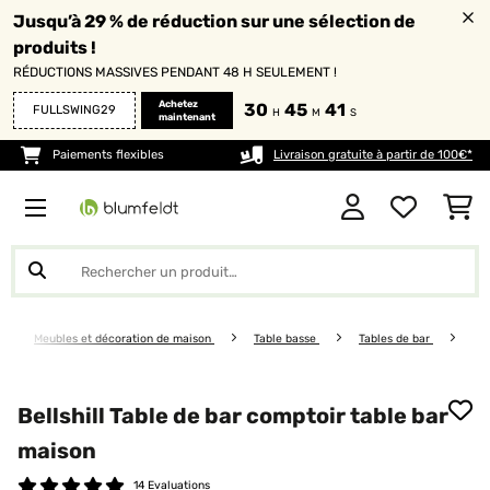
Jusqu’à 29 % de réduction sur une sélection de
produits !
RÉDUCTIONS MASSIVES PENDANT 48 H SEULEMENT !
Achetez
30
45
39
FULLSWING29
H
M
S
maintenant
Paiements flexibles
Livraison gratuite à partir de 100€*
Meubles et décoration de maison
Table basse
Tables de bar
Bellshill Table de bar comptoir table bar
maison
14 Evaluations