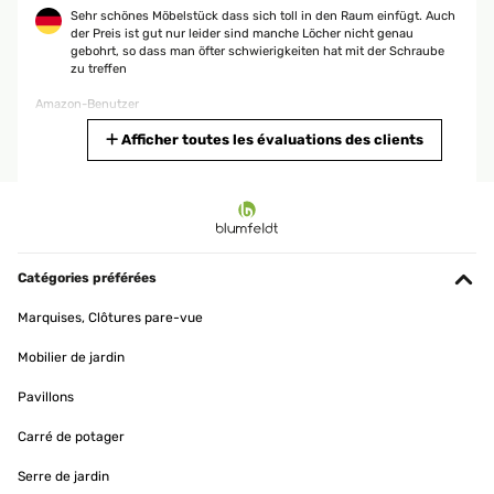
Sehr schönes Möbelstück dass sich toll in den Raum einfügt. Auch
der Preis ist gut nur leider sind manche Löcher nicht genau
gebohrt, so dass man öfter schwierigkeiten hat mit der Schraube
zu treffen
Amazon-Benutzer
Traduire
Afficher toutes les évaluations des clients
AVIS VÉRIFIÉ
31/05/2025
Good product. Very time consuming assembly. Assembling
instructions are not very helpful.
Catégories préférées
Amazon user
Marquises, Clôtures pare-vue
Traduire
Mobilier de jardin
Pavillons
AVIS VÉRIFIÉ
29/03/2025
Carré de potager
Sehr schnelle LieferungSuper QualitätLeicht zu montierenIch
Serre de jardin
empfehle den VerkäuferSehr sorgfältige LieferungIch bin sehr