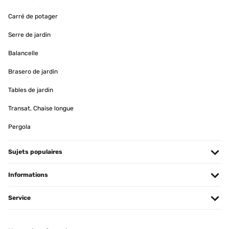
03/12/2024
Carré de potager
Cette tour a été très utile pour mon bébé dès lors qu’il savait bien
tenir debout. Tellement curieux, il grimpait sur cette tour et me
Serre de jardin
regardait cuisiner sur le plan de travail. Il a trois ans aujourd’hui et
continue d’utiliser cette tour pour m’aider à faire des gâteaux.
Balancelle
Utilisateur d'Amazon
Brasero de jardin
Traduire
Tables de jardin
AVIS VÉRIFIÉ
Transat, Chaise longue
19/11/2024
Pergola
Perfekt für meine Tochter.
Sujets populaires
Amazon-Benutzer
Informations
Traduire
Service
AVIS VÉRIFIÉ
06/11/2024