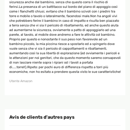
sicurezza anche dal bambino, senza che questo corra il rischio di
ferirsi.La presenza di un battitacco sul bordo del piano di appoggio così
come i fianchetti chiusi, evitano che il bambino scivoli con i piedini tra
torre e mobile o tavolo o lateralmente, facendosi male.Non ha angoli vivi
che potrebbero ferire il bambino in caso di impatto e risulta ben piazzato
a terra senza che vi sia il pericolo di ribaltamento, ed anche questo aiuta
ad aumentarne la sicurezza, ovviamente a patto di appoggiarlo ad una
parete, al tavolo, al mobile dove andremo a fare le attività col bambino.
Proprio per questo e nonostante il suo peso non favorevole ad un
bambino piccolo, la mia piccina riesce a spostarlo ed a spingerlo dove
vuole senza che vi sia il pericolo di cappottamenti e ribaltamenti,
aumentando così la sua libertà di esplorazione (ed ovviamente i pericoli e
le attenzioni per noi genitori, che da questo momento saremo consapevoli
di non lasciare niente sopra i ripiani od i tavoli a portata
di.....torre!!).Ripeto: per pochi euro di differenza rispetto a torri più
economiche, non ho esitato a prendere questa visto le sue caratteristiche!
Utente Amazon
Avis de clients d'autres pays