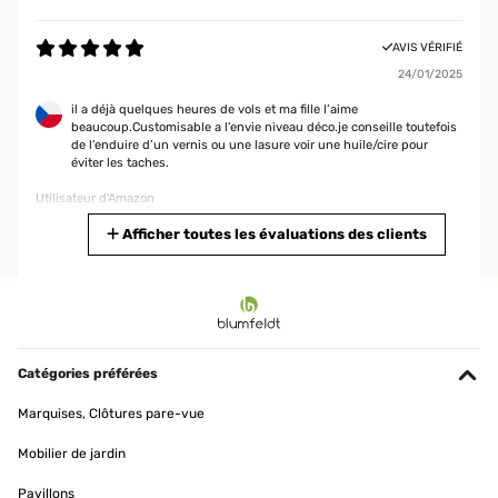
AVIS VÉRIFIÉ
24/01/2025
il a déjà quelques heures de vols et ma fille l’aime
beaucoup.Customisable a l’envie niveau déco.je conseille toutefois
de l’enduire d’un vernis ou une lasure voir une huile/cire pour
éviter les taches.
Utilisateur d'Amazon
Traduire
Afficher toutes les évaluations des clients
AVIS VÉRIFIÉ
06/01/2025
Bois de qualité, parfait.
Catégories préférées
Utilisateur d'Amazon
Marquises, Clôtures pare-vue
Traduire
Mobilier de jardin
AVIS VÉRIFIÉ
Pavillons