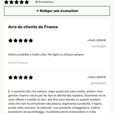
35 Evaluations
Rédiger une évaluation
Avis de clients de France
AVIS VÉRIFIÉ
03/11/2024
Ottimo prodotto e molto utile. Mio figlio lo utilizza sempre
Utente Amazon
AVIS VÉRIFIÉ
22/09/2020
E' il secondo Ully che compro, dopo quello per casa nostra, anche i miei
genitori l'hanno voluto per far fare le attività alla nipotina. Scorrendo tra le
varie offerte e modelli di torri, alla fine sono tornato su questo modello
visto che non ha dimostrato robustezza, ergonomia e praticità. Il legno,
anche nella versione "al naturale", non presenta scheggiature, cattive
lavorazioni od assemblaggi, risultando perciò manovrabile in tutta