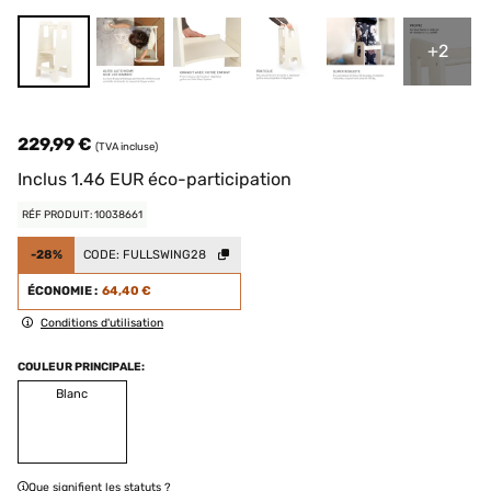
+2
229,99 €
(TVA incluse)
Inclus
1.46
EUR
éco-participation
RÉF PRODUIT: 10038661
-28%
CODE:
FULLSWING28
ÉCONOMIE :
64,40 €
Conditions d'utilisation
COULEUR PRINCIPALE:
Blanc
Que signifient les statuts ?