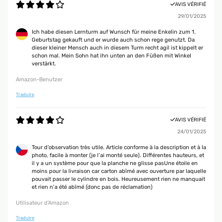
AVIS VÉRIFIÉ
29/01/2025
Ich habe diesen Lernturm auf Wunsch für meine Enkelin zum 1.
Geburtstag gekauft und er wurde auch schon rege genutzt. Da
dieser kleiner Mensch auch in diesem Turm recht agil ist kippelt er
schon mal. Mein Sohn hat ihn unten an den Füßen mit Winkel
verstärkt.
Amazon-Benutzer
Traduire
AVIS VÉRIFIÉ
24/01/2025
Tour d’observation très utile. Article conforme à la description et à la
photo, facile à monter (je l’ai monté seule). Différentes hauteurs, et
il y a un système pour que la planche ne glisse pasUne étoile en
moins pour la livraison car carton abîmé avec ouverture par laquelle
pouvait passer le cylindre en bois. Heureusement rien ne manquait
et rien n’a été abîmé (donc pas de réclamation)
Utilisateur d'Amazon
Traduire