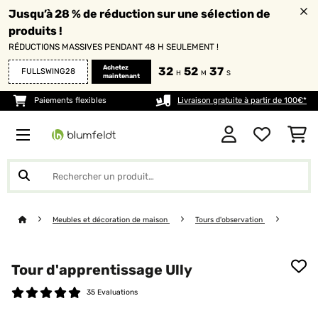
Jusqu’à 28 % de réduction sur une sélection de
produits !
RÉDUCTIONS MASSIVES PENDANT 48 H SEULEMENT !
Achetez
32
52
36
FULLSWING28
H
M
S
maintenant
Paiements flexibles
Livraison gratuite à partir de 100€*
Meubles et décoration de maison
Tours d'observation
Tour d'apprentissage Ully
35 Evaluations