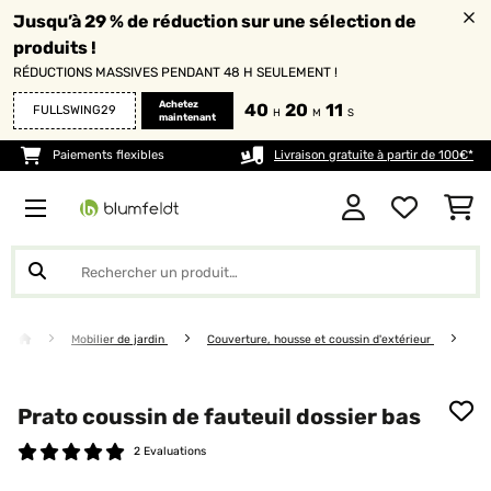
Jusqu’à 29 % de réduction sur une sélection de
produits !
RÉDUCTIONS MASSIVES PENDANT 48 H SEULEMENT !
Achetez
40
20
10
FULLSWING29
H
M
S
maintenant
Paiements flexibles
Livraison gratuite à partir de 100€*
Mobilier de jardin
Couverture, housse et coussin d'extérieur
Prato coussin de fauteuil dossier bas
2 Evaluations