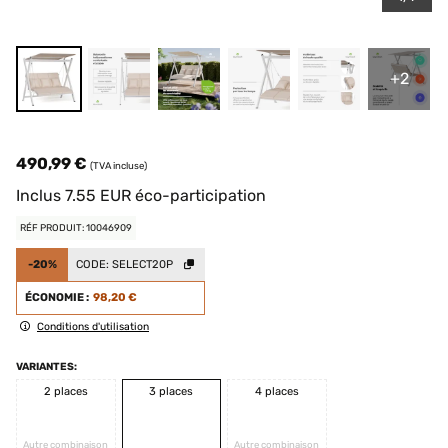
+2
490,99 €
(TVA incluse)
Inclus
7.55
EUR
éco-participation
RÉF PRODUIT: 10046909
-20%
CODE:
SELECT20P
ÉCONOMIE :
98,20 €
Conditions d'utilisation
VARIANTES:
2 places
3 places
4 places
Autre combinaison
Autre combinaison