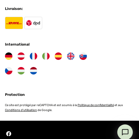
erreur de couleur gris clair au lieu de gris anthracite, j attends 1
geste du constructeur qui réponds après plus de 15 jours, donc je l
Livraison:
ai gardé
Utilisateur d'Amazon
Traduire
International
AVIS VÉRIFIÉ
17/05/2025
Estremamente difficile montarlo correttamente.
Ho dovuto chiamare un tecnico.
Dovrebbe essere venduto, prevedendo un servizio di montaggio.
Daniela
Traduire
Protection
Ce site est protégé par reCAPTCHA et est soumis à la
Politique de confidentialité
et aux
AVIS VÉRIFIÉ
Conditions d'utilisation
de Google.
17/05/2025
Estremamente difficile montarlo correttamente.
Ho dovuto chiamare un tecnico.
Dovrebbe essere venduto, prevedendo un servizio di montaggio.