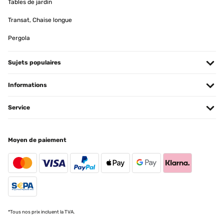
Tables de jardin
AVIS VÉRIFIÉ
06/04/2026
Transat, Chaise longue
Die Beschreibung für den Aufbau war nicht übersichtlich.
Pergola
Die Schaukel ist sehr schön. Die Lieferung war sehr schnell.
Liane
Sujets populaires
Traduire
Informations
AVIS VÉRIFIÉ
Service
06/04/2026
Die Beschreibung für den Aufbau war nicht übersichtlich.
Die Schaukel ist sehr schön. Die Lieferung war sehr schnell.
Moyen de paiement
Liane
Traduire
AVIS VÉRIFIÉ
22/06/2025
*Tous nos prix incluent la TVA.
Très confortable, paraît solide, a voir dans le temps, seul bémol