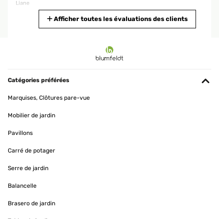
Liane
Traduire
Afficher toutes les évaluations des clients
AVIS VÉRIFIÉ
06/04/2026
Die Beschreibung für den Aufbau war nicht übersichtlich.
Die Schaukel ist sehr schön. Die Lieferung war sehr schnell.
Catégories préférées
Liane
Marquises, Clôtures pare-vue
Traduire
Mobilier de jardin
Pavillons
AVIS VÉRIFIÉ
06/04/2026
Carré de potager
Die Beschreibung für den Aufbau war nicht übersichtlich.
Serre de jardin
Die Schaukel ist sehr schön. Die Lieferung war sehr schnell.
Liane
Balancelle
Traduire
Brasero de jardin