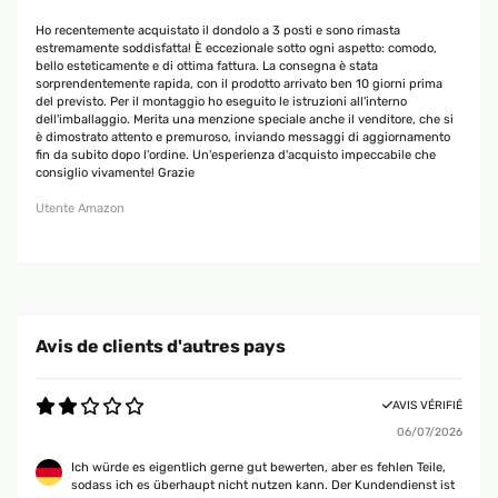
Ho recentemente acquistato il dondolo a 3 posti e sono rimasta
estremamente soddisfatta! È eccezionale sotto ogni aspetto: comodo,
bello esteticamente e di ottima fattura. La consegna è stata
sorprendentemente rapida, con il prodotto arrivato ben 10 giorni prima
del previsto. Per il montaggio ho eseguito le istruzioni all'interno
dell'imballaggio. Merita una menzione speciale anche il venditore, che si
è dimostrato attento e premuroso, inviando messaggi di aggiornamento
fin da subito dopo l'ordine. Un'esperienza d'acquisto impeccabile che
consiglio vivamente! Grazie
Utente Amazon
Avis de clients d'autres pays
AVIS VÉRIFIÉ
06/07/2026
Ich würde es eigentlich gerne gut bewerten, aber es fehlen Teile,
sodass ich es überhaupt nicht nutzen kann. Der Kundendienst ist