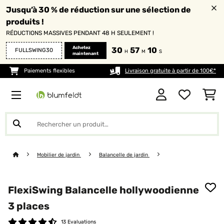
Jusqu’à 30 % de réduction sur une sélection de
produits !
RÉDUCTIONS MASSIVES PENDANT 48 H SEULEMENT !
Achetez
30
57
10
FULLSWING30
H
M
S
maintenant
Paiements flexibles
Livraison gratuite à partir de 100€*
Mobilier de jardin
Balancelle de jardin
FlexiSwing Balancelle hollywoodienne
3 places
13 Evaluations