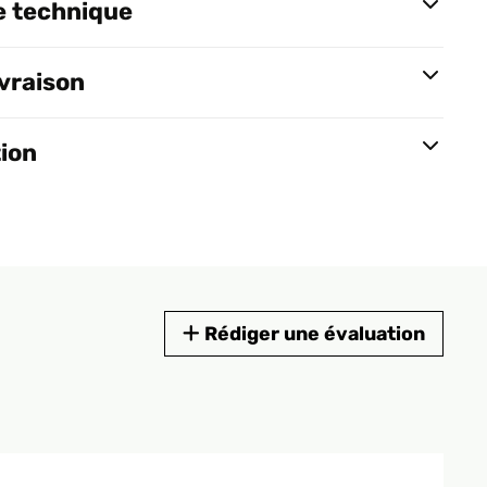
e technique
ivraison
tion
Rédiger une évaluation