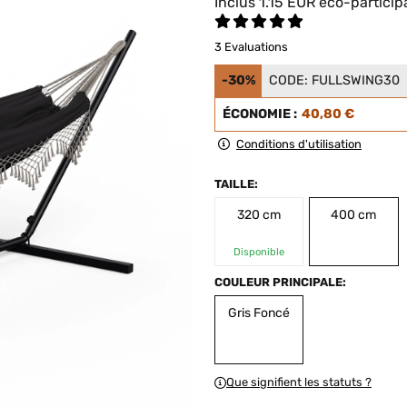
Inclus
1.15
EUR
éco-particip
3 Evaluations
-30%
CODE:
FULLSWING30
ÉCONOMIE :
40,80 €
Conditions d'utilisation
TAILLE:
320 cm
400 cm
Disponible
COULEUR PRINCIPALE:
Gris Foncé
Que signifient les statuts ?