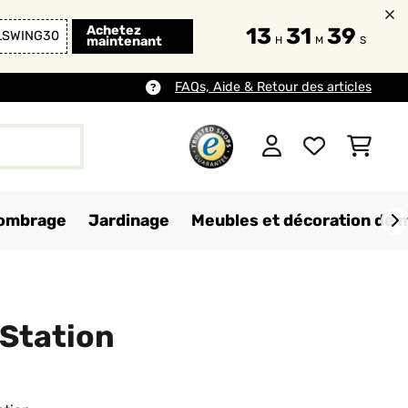
Achetez
13
31
38
LSWING30
maintenant
H
M
S
FAQs, Aide & Retour des articles
d'ombrage
Jardinage
Meubles et décoration de 
Station