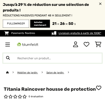
Jusqu’à 29 % de réduction sur une sélection de
produits !
RÉDUCTIONS MASSIVES PENDANT 48 H SEULEMENT !
Achetez
21
26
48
FULLSWING29
H
M
S
maintenant
Paiements flexibles
Livraison gratuite à partir de 100€*
Mobilier de jardin
Salon de jardin
Titania Raincover housse de protection
0 évaluation