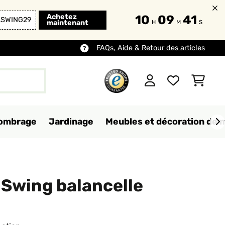
Achetez
10
09
40
LSWING29
maintenant
H
M
S
FAQs, Aide & Retour des articles
d'ombrage
Jardinage
Meubles et décoration de 
 Swing balancelle