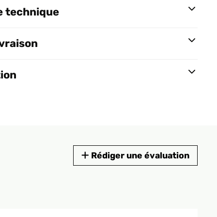
e technique
ivraison
tion
Rédiger une évaluation