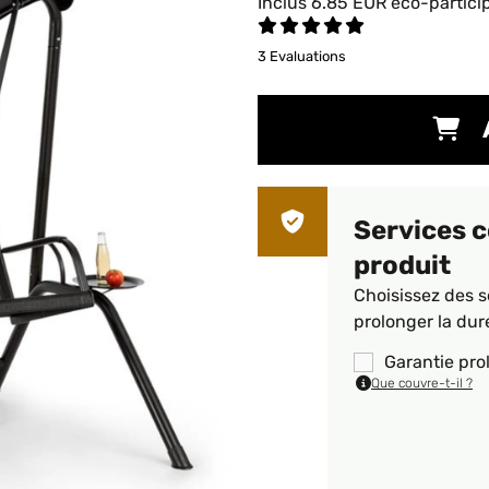
Inclus
6.85
EUR
éco-partici
3 Evaluations
Services 
produit
Choisissez des s
prolonger la dur
Garantie pro
Que couvre-t-il ?