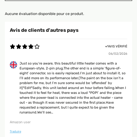
Aucune évaluation disponible pour ce produit.
Avis de clients d'autres pays
AVIS VÉRIFIÉ
06/02/2026
Just so you’re aware, this beautiful little heater comes with a
European-style, 2-pin plug.The other end is a simple ‘figure-of-
eight’ connector, so is easily replaced.I’m just about to install it, so
I’ll add more on its performance later.(The paint on the box isn’t a
problem for me, but I’m sure some would be ‘offended’ by
it)*Edit*Sadly, this unit lasted around an hour before failing.When I
touched it to feel for heat, there was a loud *POP!’ and the piece
where the power-lead is connected into the actual heater - came
out - as though it was never secured in the first place.Have
requested a replacement, but I quite expect to be given the
runaround.We’ll see…
Amazon user
Traduire