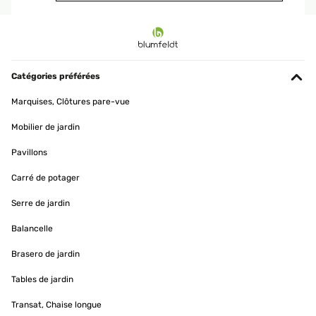
AVIS VÉRIFIÉ
11/03/2025
eigentlich cooles Teildie Standfüße könnten etwas stabiler sein
Catégories préférées
Amazon-Benutzer
Marquises, Clôtures pare-vue
Traduire
Mobilier de jardin
AVIS VÉRIFIÉ
Pavillons
07/03/2025
Carré de potager
Super
Serre de jardin
Amazon user
Balancelle
Traduire
Brasero de jardin
Tables de jardin
AVIS VÉRIFIÉ
28/02/2025
Transat, Chaise longue