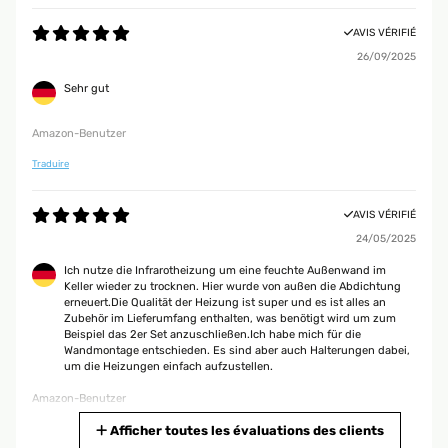
AVIS VÉRIFIÉ
26/09/2025
Sehr gut
Amazon-Benutzer
Traduire
AVIS VÉRIFIÉ
24/05/2025
Ich nutze die Infrarotheizung um eine feuchte Außenwand im
Keller wieder zu trocknen. Hier wurde von außen die Abdichtung
erneuert.Die Qualität der Heizung ist super und es ist alles an
Zubehör im Lieferumfang enthalten, was benötigt wird um zum
Beispiel das 2er Set anzuschließen.Ich habe mich für die
Wandmontage entschieden. Es sind aber auch Halterungen dabei,
um die Heizungen einfach aufzustellen.
Amazon-Benutzer
Traduire
Afficher toutes les évaluations des clients