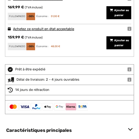
169,99 €
(TVA incluse)
Ajouter au
panier
FULLSWING30
-30%
Économie :
51,00 €
Achetez ce produit en état acceptable
159,99 €
(TVA incluse)
Ajouter au
panier
FULLSWING30
-30%
Économie :
48,00 €
Prêt à être expédié
Délai de livraison: 2 - 4 jours ouvrables
14 jours de rétraction
Caractéristiques principales