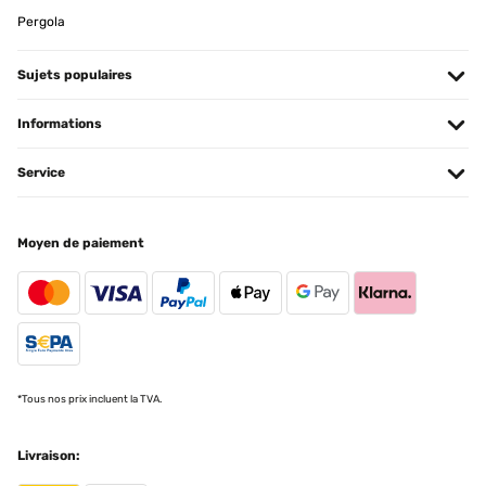
Gekauft habe ich das 2er Set. Geräte kamen ordentlich verpackt
Pergola
nur im Orginalkarton. Enthalten sind die 2 Heizkörper, 2 Leitungen
für die Steckdose, 1 Leitung zur direkten Verbindung, Halterungen
um die Geräte aufzustellen, Schrauben und Dübel,
Bohrschablonen und die Beschreibung. Heizkörper bestehen aus
Sujets populaires
Keramik und sind gut verarbeitet. Selbst der Karton sind wertig
aus.Einen Raum bei uns heizen wir mit einer Infrarotheizung an
Informations
der Decke. Da die Strahlung es nicht bis unters Bett schafft, hat
sich dort an deiner Aussenwand auf der gesamten Länge leichter
Schimmel gebildet. Nach dessen Entfernung habe ich dort jetzt die
Service
kleinen Heizkörper aufgestellt. Zur Steuerung habe ich diese an ein
Steckdosenthermostat angeschlossen.Soweit funktioniert alles wie
gewünscht. Heizköper tun was sie sollen und halten unterm Bett
die Temperatur von 21 Grad konstant.
Moyen de paiement
Amazon-Benutzer
Traduire
AVIS VÉRIFIÉ
18/02/2025
*Tous nos prix incluent la TVA.
Alles super. Ich habe 8 Stück gekauft. Diese Ware alle voll
funktioniert und material Qualität gut. Gerne wieder. Dankeschön.
Livraison:
Amazon-Benutzer