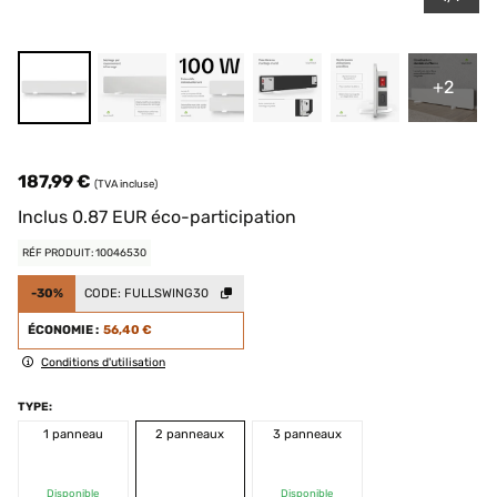
+2
187,99 €
(TVA incluse)
Inclus
0.87
EUR
éco-participation
RÉF PRODUIT: 10046530
-30%
CODE:
FULLSWING30
ÉCONOMIE :
56,40 €
Conditions d'utilisation
TYPE:
1 panneau
2 panneaux
3 panneaux
Disponible
Disponible