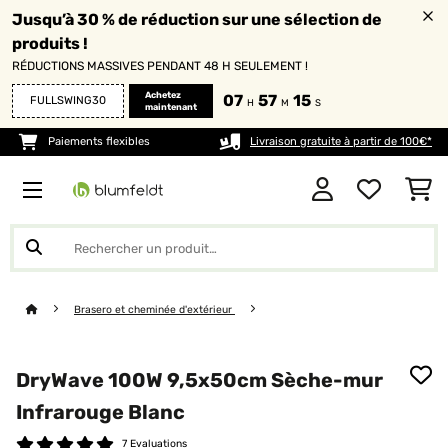
Jusqu’à 30 % de réduction sur une sélection de
produits !
RÉDUCTIONS MASSIVES PENDANT 48 H SEULEMENT !
Achetez
07
57
14
FULLSWING30
H
M
S
maintenant
Paiements flexibles
Livraison gratuite à partir de 100€*
Brasero et cheminée d'extérieur
DryWave 100W 9,5x50cm Sèche-mur
Infrarouge Blanc
7 Evaluations