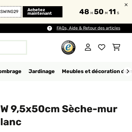
Achetez
48
50
10
LSWING29
maintenant
H
M
S
FAQs, Aide & Retour des articles
d'ombrage
Jardinage
Meubles et décoration de 
0W 9,5x50cm Sèche-mur
Blanc