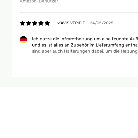
Amazon-Benutzer
AVIS VÉRIFIÉ
24/05/2025
Ich nutze die Infrarotheizung um eine feuchte Auß
und es ist alles an Zubehör im Lieferumfang enth
sind aber auch Halterungen dabei, um die Heizung
Amazon-Benutzer
AVIS VÉRIFIÉ
11/03/2025
eigentlich cooles Teildie Standfüße könnten etwas 
Amazon-Benutzer