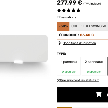
277,99 €
(TVA incluse)
7 Evaluations
-30%
CODE:
FULLSWING30
ÉCONOMIE :
83,40 €
Conditions d'utilisation
TYPE:
1 panneau
2 panneaux
Disponible
Disponible
Que signifient les statuts ?