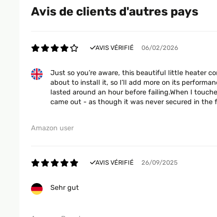
Avis de clients d'autres pays
AVIS VÉRIFIÉ
06/02/2026
Just so you’re aware, this beautiful little heater c
about to install it, so I’ll add more on its perform
lasted around an hour before failing.When I touche
came out - as though it was never secured in the f
Amazon user
AVIS VÉRIFIÉ
26/09/2025
Sehr gut