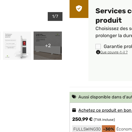
Services 
1/7
produit
Choisissez des s
prolonger la dur
+2
Garantie pro
Que couvre-t-il ?
Aussi disponible dans d'au
Achetez ce produit en bon
250,99 €
(TVA incluse)
FULLSWING30
-30%
Économi