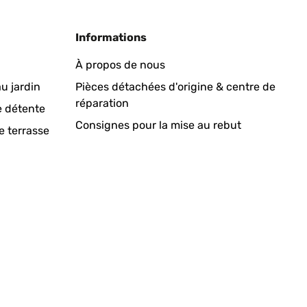
Informations
À propos de nous
u jardin
Pièces détachées d'origine & centre de
réparation
Traduire
e détente
Consignes pour la mise au rebut
e terrasse
, 2 Leitungen für die Steckdose, 1 Leitung zur direkten
 Heizkörper bestehen aus Keramik und sind gut
Da die Strahlung es nicht bis unters Bett schafft, hat
 dort jetzt die kleinen Heizkörper aufgestellt. Zur
köper tun was sie sollen und halten unterm Bett die
Traduire