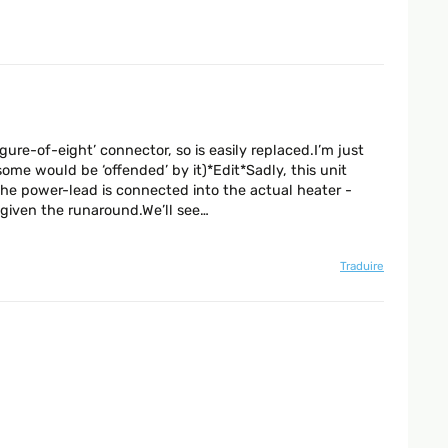
gure-of-eight’ connector, so is easily replaced.I’m just
 some would be ‘offended’ by it)*Edit*Sadly, this unit
the power-lead is connected into the actual heater -
 given the runaround.We’ll see…
Traduire