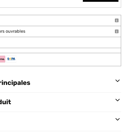
ours ouvrables
rincipales
duit