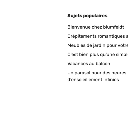
Sujets populaires
Bienvenue chez blumfeldt
Crépitements romantiques a
Meubles de jardin pour votr
C'est bien plus qu'une simpl
Vacances au balcon !
Un parasol pour des heures
ich verpackt nur im Orginalkarton. Enthalten sind die 2 Heizkörper
d'ensoleillement infinies
len, Schrauben und Dübel, Bohrschablonen und die Beschreibung.
n Raum bei uns heizen wir mit einer Infrarotheizung an der Decke. 
änge leichter Schimmel gebildet. Nach dessen Entfernung habe ich
stat angeschlossen.Soweit funktioniert alles wie gewünscht. Heiz