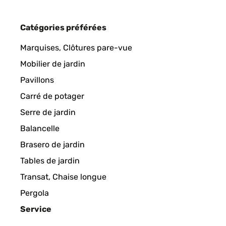
AVIS VÉRIFIÉ
07/03/2025
Catégories préférées
Super
Marquises, Clôtures pare-vue
Mobilier de jardin
Amazon user
Pavillons
Carré de potager
AVIS VÉRIFIÉ
28/02/2025
Serre de jardin
Balancelle
Gekauft habe ich das 2er Set. Geräte kamen ordentl
Brasero de jardin
Verbindung, Halterungen um die Geräte aufzustel
verarbeitet. Selbst der Karton sind wertig aus.Eine
Tables de jardin
sich dort an deiner Aussenwand auf der gesamten L
Transat, Chaise longue
Steuerung habe ich diese an ein Steckdosenthermo
Temperatur von 21 Grad konstant.
Pergola
Service
Amazon-Benutzer