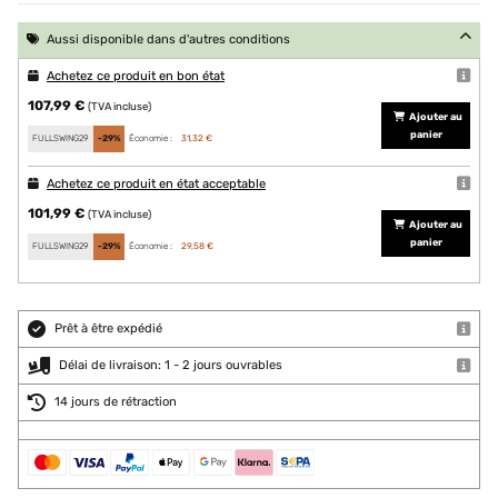
Aussi disponible dans d'autres conditions
Achetez ce produit en bon état
107,99 €
(TVA incluse)
Ajouter au
panier
FULLSWING29
-29%
Économie :
31,32 €
Achetez ce produit en état acceptable
101,99 €
(TVA incluse)
Ajouter au
panier
FULLSWING29
-29%
Économie :
29,58 €
Prêt à être expédié
Délai de livraison: 1 - 2 jours ouvrables
14 jours de rétraction