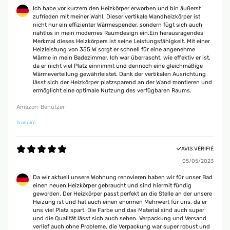
Ich habe vor kurzem den Heizkörper erworben und bin äußerst
zufrieden mit meiner Wahl. Dieser vertikale Wandheizkörper ist
nicht nur ein effizienter Wärmespender, sondern fügt sich auch
nahtlos in mein modernes Raumdesign ein.Ein herausragendes
Merkmal dieses Heizkörpers ist seine Leistungsfähigkeit. Mit einer
Heizleistung von 355 W sorgt er schnell für eine angenehme
Wärme in mein Badezimmer. Ich war überrascht, wie effektiv er ist,
da er nicht viel Platz einnimmt und dennoch eine gleichmäßige
Wärmeverteilung gewährleistet. Dank der vertikalen Ausrichtung
lässt sich der Heizkörper platzsparend an der Wand montieren und
ermöglicht eine optimale Nutzung des verfügbaren Raums.
Amazon-Benutzer
Traduire
AVIS VÉRIFIÉ
05/05/2023
Da wir aktuell unsere Wohnung renovieren haben wir für unser Bad
einen neuen Heizkörper gebraucht und sind hiermit fündig
geworden. Der Heizkörper passt perfekt an die Stelle an der unsere
Heizung ist und hat auch einen enormen Mehrwert für uns, da er
uns viel Platz spart. Die Farbe und das Material sind auch super
und die Qualität lässt sich auch sehen. Verpackung und Versand
verlief auch ohne Probleme, die Verpackung war super robust und