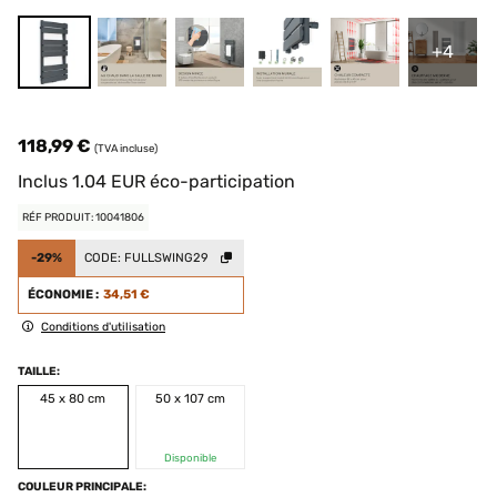
+4
118,99 €
(TVA incluse)
Inclus
1.04
EUR
éco-participation
RÉF PRODUIT: 10041806
-29%
CODE:
FULLSWING29
ÉCONOMIE :
34,51 €
Conditions d'utilisation
TAILLE:
45 x 80 cm
50 x 107 cm
Disponible
COULEUR PRINCIPALE: