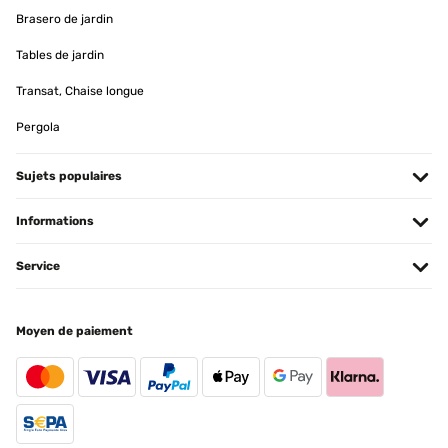
ist Kratz und stoßfest.Angeschlossen ist der Heizkörper relativ
Brasero de jardin
schnell.Klasse Ergänzung für unsere Handtücher, nun haben diese
einen passenden Platz zum trocknen und sind immer schön
Tables de jardin
vorgewärmt! ️
Transat, Chaise longue
Amazon-Benutzer
Traduire
Pergola
AVIS VÉRIFIÉ
Sujets populaires
12/04/2023
Informations
Gratamente sorprendida con el radiador. Lo primero, el envío fue
muy rápido, me dieron un rango de fechas y el primer día, ya lo
tenía en casa.Llegó muy bien embalado y protegido. Yo cogí el
Service
tamaño más pequeño de 80x45, para colocarlo en un baño
pequeño, y es ligero y de calidad. Funciona de lujo, da buen calor y
es de bajo consumo. Justo lo que buscaba, estoy encantada.
Moyen de paiement
Usuario/a de amazon
Traduire