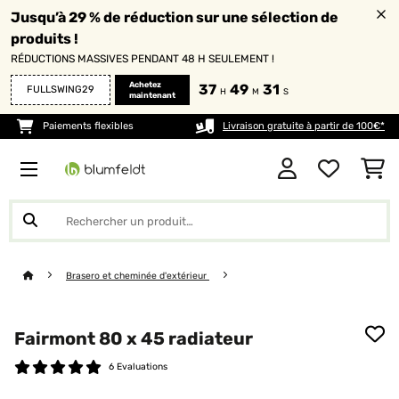
Jusqu’à 29 % de réduction sur une sélection de
produits !
RÉDUCTIONS MASSIVES PENDANT 48 H SEULEMENT !
Achetez
37
49
31
FULLSWING29
H
M
S
maintenant
Paiements flexibles
Livraison gratuite à partir de 100€*
Brasero et cheminée d'extérieur
Fairmont 80 x 45 radiateur
6 Evaluations