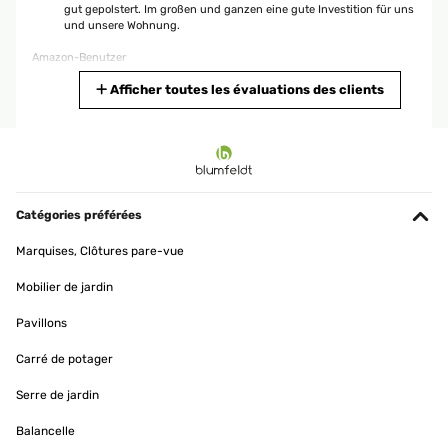
gut gepolstert. Im großen und ganzen eine gute Investition für uns
und unsere Wohnung.
Amazon-Benutzer
Traduire
Afficher toutes les évaluations des clients
AVIS VÉRIFIÉ
02/05/2023
Wir haben uns für den kleinen Heizkörper entschieden weil das
Bad sehr klein ist und wir ihn zur Ergänzung für die
Catégories préférées
Fußbodenheizung benötigen. Die Installation durch einen
befreundetet Fachmann hat auch super geklappt. Die Verarbeitung
Marquises, Clôtures pare-vue
und Qualität hat auch einen guten Eindruck gemacht. Außerdem
macht er einen schicken Eindruck im Bad und ist sehr kompakt.
Mobilier de jardin
Amazon-Benutzer
Pavillons
Traduire
Carré de potager
AVIS VÉRIFIÉ
Serre de jardin
12/04/2023
Balancelle
Der Heizkörper ist Qualitativ, sehr hochwertig.Auch die Lackierung