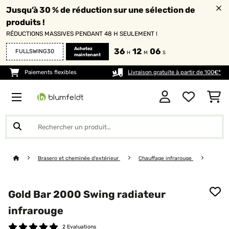
Jusqu’à 30 % de réduction sur une sélection de
produits !
RÉDUCTIONS MASSIVES PENDANT 48 H SEULEMENT !
Achetez
36
12
06
FULLSWING30
H
M
S
maintenant
Paiements flexibles
Livraison gratuite à partir de 100€*
Brasero et cheminée d'extérieur
Chauffage infrarouge
Gold Bar 2000 Swing radiateur
infrarouge
2 Evaluations