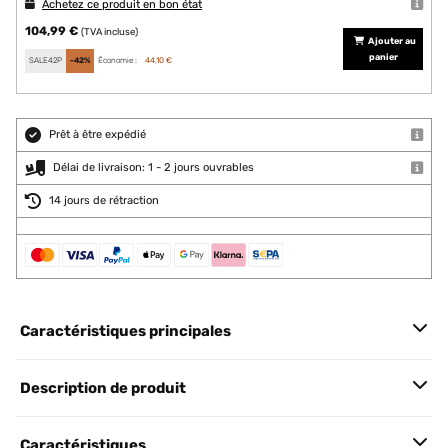
Achetez ce produit en bon état
104,99 €
(TVA incluse)
Ajouter au
panier
SALE42P
-42%
Économie :
44,10 €
Prêt à être expédié
Délai de livraison: 1 - 2 jours ouvrables
14 jours de rétraction
Caractéristiques principales
Description de produit
Caractéristiques