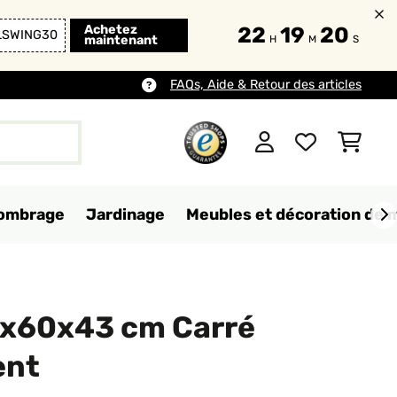
Achetez
22
19
17
LSWING30
maintenant
H
M
S
FAQs, Aide & Retour des articles
d'ombrage
Jardinage
Meubles et décoration de 
x60x43 cm Carré
ent