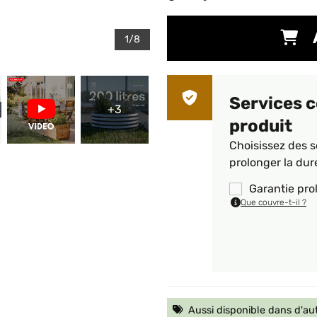
1/8
Services 
+3
produit
Choisissez des s
prolonger la dur
Garantie pro
Que couvre-t-il ?
Aussi disponible dans d'au