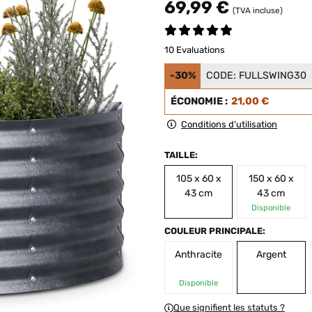
69,99 €
(TVA incluse)
10 Evaluations
-30%
CODE:
FULLSWING30
ÉCONOMIE :
21,00 €
Conditions d'utilisation
TAILLE:
105 x 60 x
150 x 60 x
43 cm
43 cm
Disponible
COULEUR PRINCIPALE:
Anthracite
Argent
Disponible
Que signifient les statuts ?