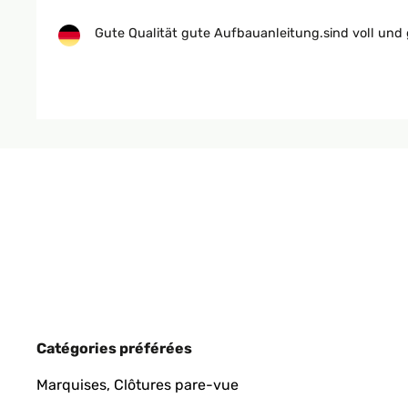
Gute Qualität gute Aufbauanleitung.sind voll und 
Amazon-Benutzer
AVIS VÉRIFIÉ
20/05/2025
Das Hochbeet ist sehr stabil und macht einen hoc
Amazon-Benutzer
AVIS VÉRIFIÉ
06/05/2025
Catégories préférées
War schnell zusammengebaut. Der Aufbau ergibt si
Marquises, Clôtures pare-vue