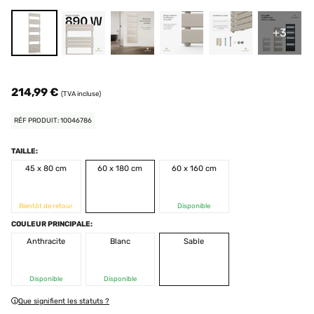
+3
214,99 €
(TVA incluse)
RÉF PRODUIT: 10046786
TAILLE:
45 x 80 cm
60 x 180 cm
60 x 160 cm
Bientôt de retour
Disponible
COULEUR PRINCIPALE:
Anthracite
Blanc
Sable
Disponible
Disponible
Que signifient les statuts ?