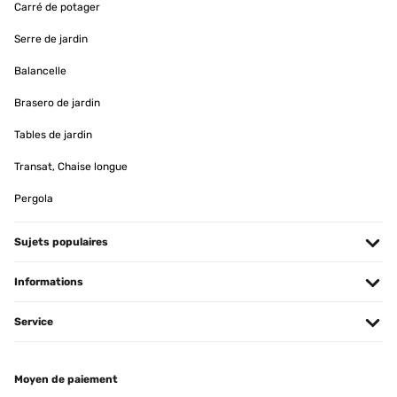
Carré de potager
AVIS VÉRIFIÉ
Serre de jardin
12/04/2023
Balancelle
Gratamente sorprendida con el radiador. Lo primero, el envío fue
muy rápido, me dieron un rango de fechas y el primer día, ya lo
Brasero de jardin
tenía en casa.Llegó muy bien embalado y protegido. Yo cogí el
tamaño más pequeño de 80x45, para colocarlo en un baño
Tables de jardin
pequeño, y es ligero y de calidad. Funciona de lujo, da buen calor y
es de bajo consumo. Justo lo que buscaba, estoy encantada.
Transat, Chaise longue
Usuario/a de amazon
Pergola
Traduire
Sujets populaires
AVIS VÉRIFIÉ
12/04/2023
Informations
Der Heizkörper ist Qualitativ, sehr hochwertig.Auch die Lackierung
ist Kratz und stoßfest.Angeschlossen ist der Heizkörper relativ
Service
schnell.Klasse Ergänzung für unsere Handtücher, nun haben diese
einen passenden Platz zum trocknen und sind immer schön
vorgewärmt! ️
Moyen de paiement
Amazon-Benutzer