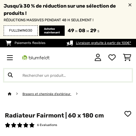
Jusqu’à 30 % de réduction sur une sélection de
produits !
RÉDUCTIONS MASSIVES PENDANT 48 H SEULEMENT !
Achetez
49
08
28
FULLSWING30
H
M
S
maintenant
Paiements flexibles
Livraison gratuite à partir de 100€*
Brasero et cheminée d'extérieur
Radiateur Fairmont | 60 x 180 cm
6 Evaluations