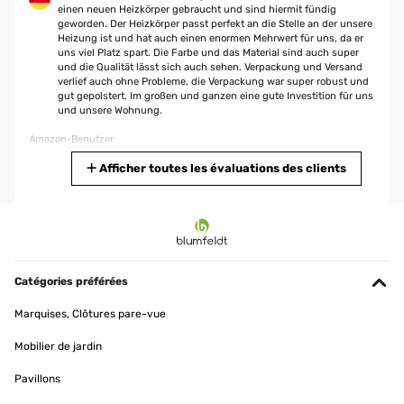
einen neuen Heizkörper gebraucht und sind hiermit fündig
geworden. Der Heizkörper passt perfekt an die Stelle an der unsere
Heizung ist und hat auch einen enormen Mehrwert für uns, da er
uns viel Platz spart. Die Farbe und das Material sind auch super
und die Qualität lässt sich auch sehen. Verpackung und Versand
verlief auch ohne Probleme, die Verpackung war super robust und
gut gepolstert. Im großen und ganzen eine gute Investition für uns
und unsere Wohnung.
Amazon-Benutzer
Traduire
Afficher toutes les évaluations des clients
AVIS VÉRIFIÉ
02/05/2023
Wir haben uns für den kleinen Heizkörper entschieden weil das
Bad sehr klein ist und wir ihn zur Ergänzung für die
Catégories préférées
Fußbodenheizung benötigen. Die Installation durch einen
befreundetet Fachmann hat auch super geklappt. Die Verarbeitung
Marquises, Clôtures pare-vue
und Qualität hat auch einen guten Eindruck gemacht. Außerdem
macht er einen schicken Eindruck im Bad und ist sehr kompakt.
Mobilier de jardin
Amazon-Benutzer
Pavillons
Traduire