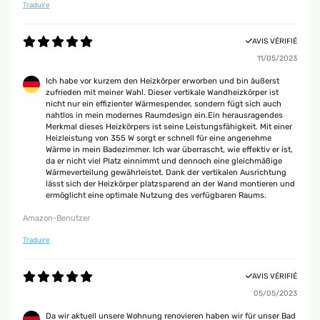
Traduire
AVIS VÉRIFIÉ
11/05/2023
Ich habe vor kurzem den Heizkörper erworben und bin äußerst
zufrieden mit meiner Wahl. Dieser vertikale Wandheizkörper ist
nicht nur ein effizienter Wärmespender, sondern fügt sich auch
nahtlos in mein modernes Raumdesign ein.Ein herausragendes
Merkmal dieses Heizkörpers ist seine Leistungsfähigkeit. Mit einer
Heizleistung von 355 W sorgt er schnell für eine angenehme
Wärme in mein Badezimmer. Ich war überrascht, wie effektiv er ist,
da er nicht viel Platz einnimmt und dennoch eine gleichmäßige
Wärmeverteilung gewährleistet. Dank der vertikalen Ausrichtung
lässt sich der Heizkörper platzsparend an der Wand montieren und
ermöglicht eine optimale Nutzung des verfügbaren Raums.
Amazon-Benutzer
Traduire
AVIS VÉRIFIÉ
05/05/2023
Da wir aktuell unsere Wohnung renovieren haben wir für unser Bad