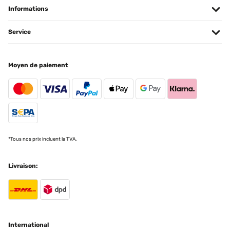
Problem.
Informations
Amazon-Benutzer
Service
Traduire
AVIS VÉRIFIÉ
Moyen de paiement
26/03/2025
Cet espace de jardin présente des finitions correctes.Le modèle
installé fait 1800x900x600.L'emballage carton correct de
930x665x60 (mm) et peut se porter aisément.Quelques fines
bavures résultant des découpes sont perceptibles, sans danger
particulier en utilisant des gants pour le montage.Placer les
bavures à l'intérieur (coté terre), vers le bas (petit repli tôle en haut,
grand repli en bas) ou neutralisées par l'assemblage (zone contact
*Tous nos prix incluent la TVA.
entre panneaux).Enlever les films protecteurs bleu avant
l'assemblage pour plus de facilité.L'épaisseur des tôles galvanisées
de 6/10ème conviennent et présentent une durabilité
Livraison:
intéressante.La visserie est de qualité : M6 est une dimension qui
convient parfaitement à cet usage sans risque de rupture au
serrage manuel.J'ai ajouté une tige filetée M6 pour limiter la
déformation au milieu des longueurs des bacs. Cette précaution
n'est pas une obligation, si vous enterrez de 5 cm vos bacs,
l'ensemble bénéficie d'une auto portance correcte.Personnellement,
j'ai rajouté au fond un grillage galvanisé de maille 6,3x6,3 fil 0,6
International
fixé par la visserie des bacs. Ceci évitera l'accès des rongeurs par le