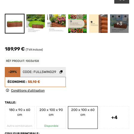
+3
189,99 €
(TVA incluse)
RÉF PRODUIT: 10036158
-29%
CODE:
FULLSWING29
ÉCONOMIE :
55,10 €
Conditions d'utilisation
TAILLE:
180 x 90 x 60
200 x 100 x 90
200 x 100 x 60
cm
cm
cm
+4
Autre combinaison
Disponible
COULEUR PRINCIPALE: