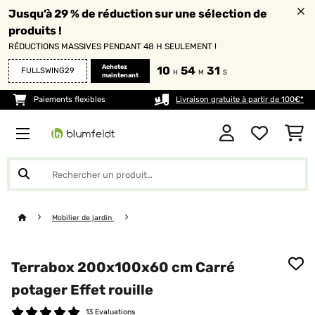
Jusqu’à 29 % de réduction sur une sélection de
produits !
RÉDUCTIONS MASSIVES PENDANT 48 H SEULEMENT !
Achetez
10
54
30
FULLSWING29
H
M
S
maintenant
Paiements flexibles
Livraison gratuite à partir de 100€*
Mobilier de jardin
Terrabox 200x100x60 cm Carré
potager Effet rouille
13 Evaluations