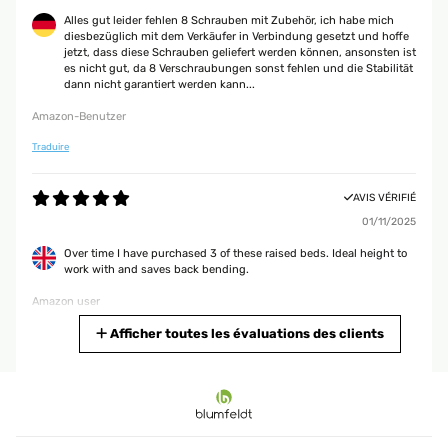
Alles gut leider fehlen 8 Schrauben mit Zubehör, ich habe mich
diesbezüglich mit dem Verkäufer in Verbindung gesetzt und hoffe
jetzt, dass diese Schrauben geliefert werden können, ansonsten ist
es nicht gut, da 8 Verschraubungen sonst fehlen und die Stabilität
dann nicht garantiert werden kann...
Amazon-Benutzer
Traduire
AVIS VÉRIFIÉ
01/11/2025
Over time I have purchased 3 of these raised beds. Ideal height to
work with and saves back bending.
Amazon user
Traduire
Afficher toutes les évaluations des clients
AVIS VÉRIFIÉ
25/09/2025
Für mich gute Qualität ist für wenig Platz im Garten zu empfehlen