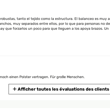
bustas, tanto el tejido como la estructura. El balanceo es muy ag
o ,comodo, arrivato in anticipo
nchos, muy separados entre ellos, por lo que para personas no dem
hay que forzarlos un poco para que lleguen a los apoya brazos. Un
rtico di casa dopo pranzo ed è comodissima, mi sono appisolato tan
assare la corda attorno a tutto il telaio ci si mette un sacco se lo s
l noch einen Polster vertragen. Für große Menschen.
Afficher toutes les évaluations des clients