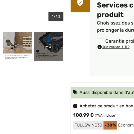
Services 
produit
1/10
Choisissez des s
prolonger la dur
Garantie pro
+5
Que couvre-t-il ?
Aussi disponible dans d'au
Achetez ce produit en bon
108,99 €
(TVA incluse)
FULLSWING30
-30%
Économi