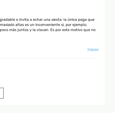
radable e invita a echar una siesta; la única pega que
asiado altas es un inconveniente si, por ejemplo,
 poco más juntos y la clavan. Es por este motivo que no
Traduire
tissime volte. Per montarla ci ho passato un po di tempo
i vuole fare per bene
Traduire