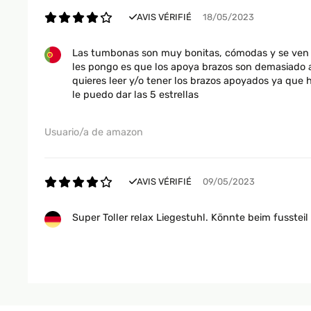
AVIS VÉRIFIÉ
18/05/2023
AVIS VÉRIFIÉ
29/04/2022
Las tumbonas son muy bonitas, cómodas y se ven ro
Impossibile caricare il contenuto multimediale. Molto bell
les pongo es que los apoya brazos son demasiado a
quieres leer y/o tener los brazos apoyados ya que 
Utente Amazon
le puedo dar las 5 estrellas
Usuario/a de amazon
AVIS VÉRIFIÉ
27/04/2021
Sedia che è più una sdraio comodissima, io la uso bel po
AVIS VÉRIFIÉ
09/05/2023
perché per quanto intuitivo il montaggio e le istruzioni, p
Super Toller relax Liegestuhl. Könnte beim fusstei
Utente Amazon
Amazon-Benutzer
AVIS VÉRIFIÉ
10/11/2020