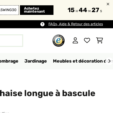
Achetez
15
44
25
LSWING30
maintenant
H
M
S
FAQs, Aide & Retour des articles
d'ombrage
Jardinage
Meubles et décoration de 
Chaise longue à bascule