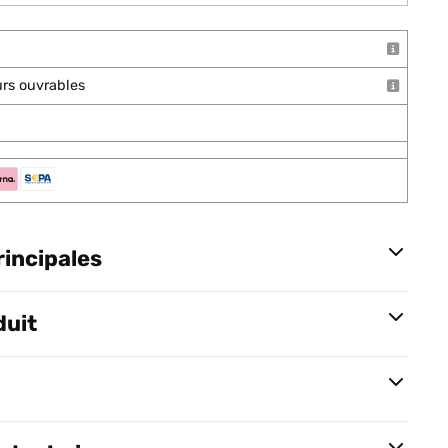
ours ouvrables
rincipales
duit