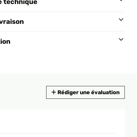
e technique
ivraison
tion
Rédiger une évaluation