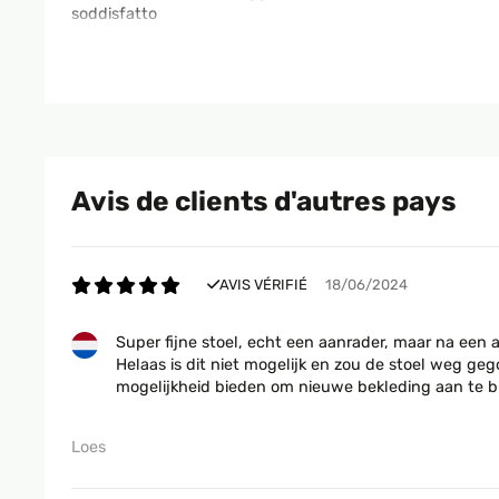
soddisfatto
Utente Amazon
AVIS VÉRIFIÉ
26/06/2022
Avis de clients d'autres pays
COMODISSIMO E FUNZIONALE
Utente Amazon
AVIS VÉRIFIÉ
18/06/2024
Super fijne stoel, echt een aanrader, maar na een 
AVIS VÉRIFIÉ
29/05/2022
Helaas is dit niet mogelijk en zou de stoel weg ge
mogelijkheid bieden om nieuwe bekleding aan te b
Ok
Loes
Utente Amazon