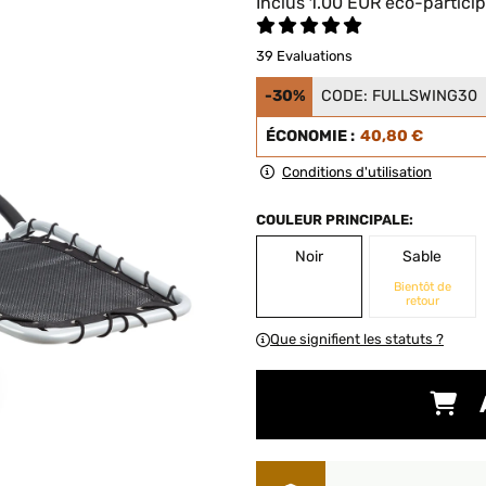
Inclus
1.00
EUR
éco-particip
39 Evaluations
-30%
CODE:
FULLSWING30
ÉCONOMIE :
40,80 €
Conditions d'utilisation
COULEUR PRINCIPALE:
Noir
Sable
Bientôt de
retour
Que signifient les statuts ?