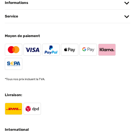
Informations
AVIS VÉRIFIÉ
Service
04/12/2023
Vraiment jolie simple tout se que je recherchais puis vraiment a
petit prix top
Moyen de paiement
Utilisateur d'Amazon
Traduire
AVIS VÉRIFIÉ
01/12/2023
*Tous nos prix incluent la TVA.
Schön Wie auf den Bildern, kam gut Verpackt an und keine Kratzer
:)
Livraison:
Amazon-Benutzer
Traduire
AVIS VÉRIFIÉ
23/11/2023
International