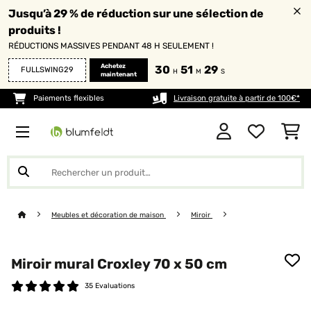
Jusqu’à 29 % de réduction sur une sélection de
produits !
RÉDUCTIONS MASSIVES PENDANT 48 H SEULEMENT !
Achetez
30
51
29
FULLSWING29
H
M
S
maintenant
Paiements flexibles
Livraison gratuite à partir de 100€*
Meubles et décoration de maison
Miroir
Miroir mural Croxley 70 x 50 cm
35 Evaluations