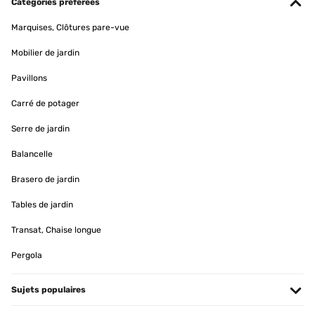
Catégories préférées
Amazon-Benutzer
Marquises, Clôtures pare-vue
Traduire
Mobilier de jardin
AVIS VÉRIFIÉ
Pavillons
13/02/2024
Carré de potager
Suite a un problème avec le miroir le SAV a été très rapide et
performant. Je recommande pour le sérieux.
Serre de jardin
Utilisateur d'Amazon
Balancelle
Traduire
Brasero de jardin
Tables de jardin
AVIS VÉRIFIÉ
18/12/2023
Transat, Chaise longue
Producto tal cual la descripción. Llegó en 2 semanas, en perfecto
Pergola
estado y bien embalado. El espejo perfecto!
Usuario/a de amazon
Sujets populaires
Traduire