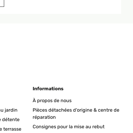
Traduire
e in largo, ma in commercio oramai prevalgono le moderne
iattaforma l'oggetto in questione che attira subito la mia
ella figura e la foto si adatta magnificamente allo stile.
vetro di protezione. Avrebbe meritato tranquillamente le
sto.
Traduire
Informations
À propos de nous
u jardin
Pièces détachées d'origine & centre de
réparation
Traduire
e détente
Consignes pour la mise au rebut
e terrasse