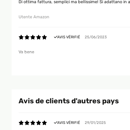
Di ottima fattura, semplici ma bellissime! Si adattano in
Utente Amazon
AVIS VÉRIFIÉ
25/06/2023
Va bene
Utente Amazon
AVIS VÉRIFIÉ
04/04/2023
Avis de clients d'autres pays
Cornice molto bella
Utente Amazon
AVIS VÉRIFIÉ
29/01/2025