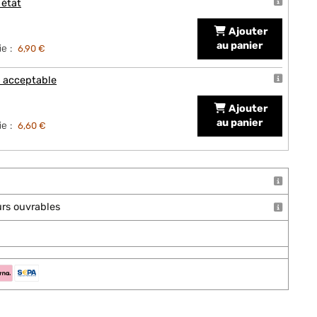
 état
Ajouter
au panier
e :
6,90 €
t acceptable
Ajouter
au panier
e :
6,60 €
ours ouvrables