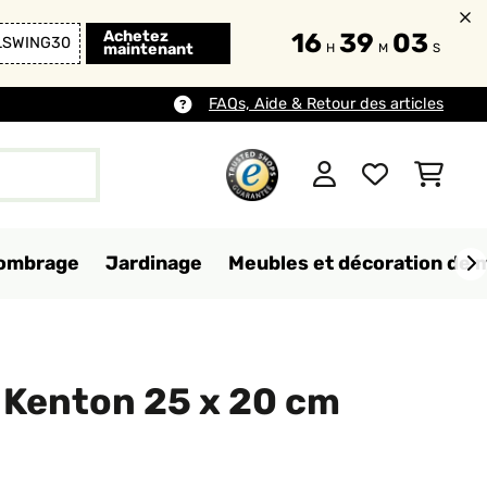
Achetez
16
39
02
LSWING30
maintenant
H
M
S
FAQs, Aide & Retour des articles
d'ombrage
Jardinage
Meubles et décoration de 
 Kenton 25 x 20 cm