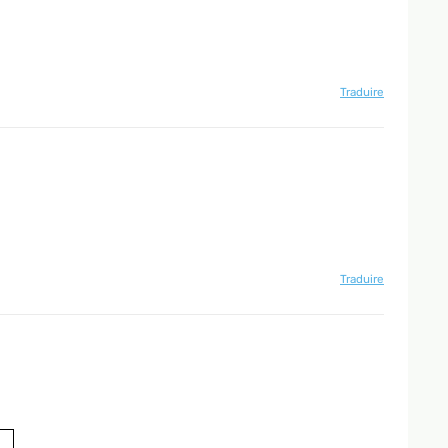
 sommato carina. Consegna molto post datata.
Traduire
 in largo, ma in commercio oramai prevalgono le moderne
attaforma l'oggetto in questione che attira subito la mia
Traduire
ella figura e la foto si adatta magnificamente allo
ta di vetro di protezione.Avrebbe meritato
unque un buon acquisto.