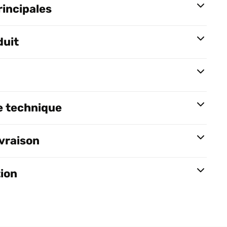
rincipales
duit
e technique
ivraison
tion