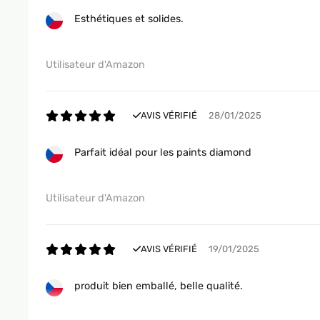
Esthétiques et solides.
AVIS VÉRIFIÉ
21/12/2020
Bell da vedere... sta meglio appesa ad una parete che si
Utilisateur d'Amazon
Utente Amazon
AVIS VÉRIFIÉ
28/01/2025
AVIS VÉRIFIÉ
15/04/2017
Parfait idéal pour les paints diamond
Da diverso tempo ero alla ricerca di una cornice nella qu
cornici in argento/silver, ovviamente poco adatte.Mi ero q
Utilisateur d'Amazon
attenzione e, quindi, decido di ordinarla.Arrivata puntu
stile.La mia foto era giusto 20x25 cm., ma la cornice ha 
tranquillamente le cinque stelle se il fornitore avesse 
AVIS VÉRIFIÉ
19/01/2025
Utente Amazon
produit bien emballé, belle qualité.