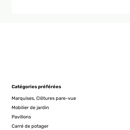
AVIS VÉRIFIÉ
15/04/2017
Utilisateur d'Amazon
Da diverso tempo ero alla ricerca di una cornice nella qu
cornici in argento/silver, ovviamente poco adatte. Mi ero 
AVIS VÉRIFIÉ
15/01/2025
attenzione e, quindi, decido di ordinarla. Arrivata puntu
La mia foto era giusto 20x25 cm., ma la cornice ha anche
cinque stelle se il fornitore avesse prestato una cura m
produit conforme a mon attente
Utente Amazon
Utilisateur d'Amazon
AVIS VÉRIFIÉ
11/01/2025
Catégories préférées
article conforme a la photo,tres jolie rendu
Marquises, Clôtures pare-vue
Mobilier de jardin
Utilisateur d'Amazon
Pavillons
Carré de potager