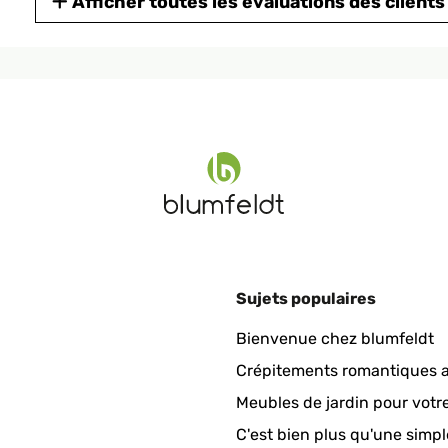
Afficher toutes les évaluations des clients
ale inserire una foto vecchia di ca 70 anni fa. Ho girato in lungo 
quasi deciso di rivolgermi ad un corniciaio, quando "scopro" sulla p
ale, come da comunicazione Amazon, e devo dire che fa proprio una b
 un passepartout per foto di dimensioni più ridotte ed è dotata di 
aggiore ai dettaglio nella parte posteriore. Comunque un buon acqui
Sujets populaires
Bienvenue chez blumfeldt
Crépitements romantiques a
Meubles de jardin pour votr
C'est bien plus qu'une simpl