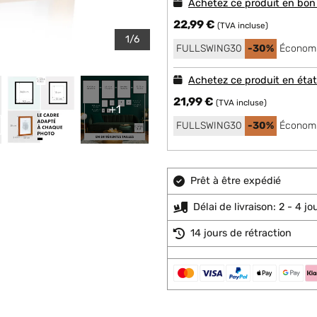
Achetez ce produit en bon
22,99 €
(TVA incluse)
1/6
FULLSWING30
-30%
Économi
Achetez ce produit en éta
21,99 €
(TVA incluse)
+1
FULLSWING30
-30%
Économi
Prêt à être expédié
Délai de livraison: 2 - 4 j
14 jours de rétraction