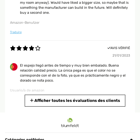
my room anyway). Would have liked a bigger size, so maybe that is
leggerino. Il colore è leggermente diverso dalle foto ma i monitor falsano i
something the manufacturer can build in the future. Will definitely
colori, quindi è inevitabile. Comodi i tasselli inclusi. Una stella in meno
buy a second one.
perché gli angoli non sono uniti in modo precisissimo, per fortuna non si
nota.
Amazon-Benutzer
Utente Amazon
Traduire
AVIS VÉRIFIÉ
AVIS VÉRIFIÉ
14/01/2020
21/01/2023
Specchio molto carino che da un bel tocco di arredamento. Arrivato con
El espejo llegó antes de tiempo y muy bien embalado. Buena
buon imballo ed in perfette condizioni Ottimo il tempo di ordinazione e
relación calidad precio. La única pega es que el color no se
spedizione Consiglio
corresponde con el de la foto, ya que es prácticamente negro y el
dorado se nota poco.
Utente Amazon
Usuario/a de amazon
Traduire
Afficher toutes les évaluations des clients
AVIS VÉRIFIÉ
16/07/2022
Arrived on time in good condition and looks great, there were no
fixings included but with an item like this I would expect most
Catégories préférées