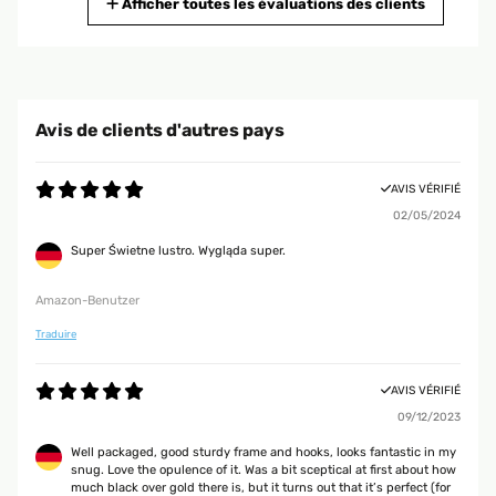
Afficher toutes les évaluations des clients
AVIS VÉRIFIÉ
09/01/2024
bellissimo specchio, ben rifinito e resistente!! non potevo fare acquisto
Avis de clients d'autres pays
migliore
Utente Amazon
AVIS VÉRIFIÉ
02/05/2024
AVIS VÉRIFIÉ
Super Świetne lustro. Wygląda super.
11/04/2023
Molto woddisfatta è più bello di quello che mi aspettavo struttura robusta
Amazon-Benutzer
cornice molto bene riinita con i decori io dirrei perfetto!
Traduire
Utente Amazon
AVIS VÉRIFIÉ
AVIS VÉRIFIÉ
09/12/2023
03/03/2020
Well packaged, good sturdy frame and hooks, looks fantastic in my
snug. Love the opulence of it. Was a bit sceptical at first about how
Spedizione rapida e imballo adeguato al tipo di articolo. Lo specchio è
much black over gold there is, but it turns out that it’s perfect (for
bello, non sembra sia in polistirolo come in effetti è, me lo aspettavo più