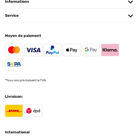
Informations
AVIS VÉRIFIÉ
Service
12/07/2021
Lovely, well made and sturdy mirror. Beautiful frame and looking
Moyen de paiement
great in my living room.
Amazon-Benutzer
Traduire
AVIS VÉRIFIÉ
15/06/2021
*Tous nos prix incluent la TVA.
Good construction, easy to hang on the wall and looks great. Nice
antique looking design and colour. Was also packaged well when
Livraison:
delivered, little to no risk of damage during transport.
Amazon-Benutzer
Traduire
International
AVIS VÉRIFIÉ