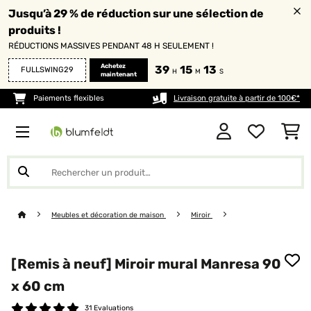
Jusqu’à 29 % de réduction sur une sélection de
produits !
RÉDUCTIONS MASSIVES PENDANT 48 H SEULEMENT !
Achetez
39
15
12
FULLSWING29
H
M
S
maintenant
Paiements flexibles
Livraison gratuite à partir de 100€*
Meubles et décoration de maison
Miroir
[Remis à neuf] Miroir mural Manresa 90
x 60 cm
31 Evaluations