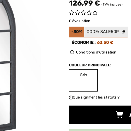
126,99 €
(TVA incluse)
0 évaluation
-50%
CODE:
SALE50P
ÉCONOMIE :
63,50 €
Conditions d'utilisation
COULEUR PRINCIPALE:
Gris
Que signifient les statuts ?