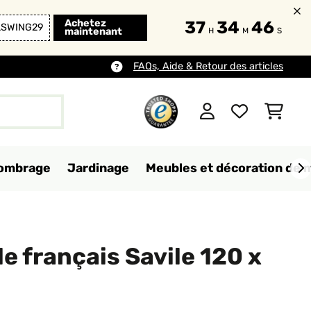
Achetez
37
34
44
LSWING29
maintenant
H
M
S
FAQs, Aide & Retour des articles
d'ombrage
Jardinage
Meubles et décoration de 
le français Savile 120 x