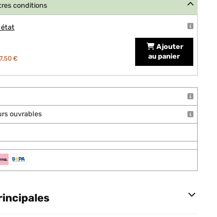
tres conditions
 état
Ajouter
au panier
7,50 €
ours ouvrables
rincipales