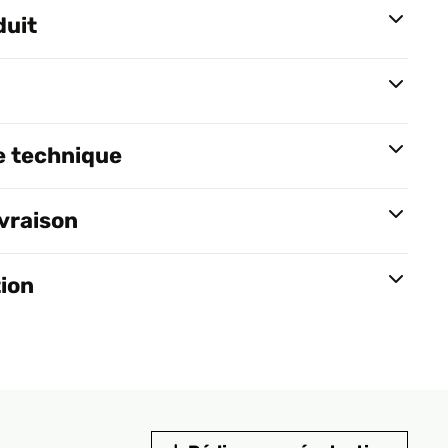
duit
e technique
ivraison
tion