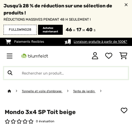
Jusqu’à 28 % de réduction sur une sélection de
produits !
RÉDUCTIONS MASSIVES PENDANT 48 H SEULEMENT !
Achetez
46
17
40
FULLSWING28
H
M
S
maintenant
Paiements flexibles
Livraison gratuite à partir de 100€*
Tonnelle et voile d'ombrage
Tente de jardin
Mondo 3x4 SP Toit beige
0 évaluation