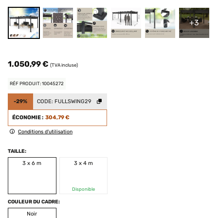
+3
1.050,99 €
(TVA incluse)
RÉF PRODUIT: 10045272
-29%
CODE:
FULLSWING29
ÉCONOMIE :
304,79 €
Conditions d'utilisation
TAILLE:
3 x 6 m
3 x 4 m
Disponible
COULEUR DU CADRE:
Noir