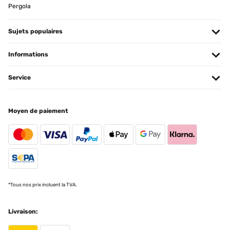
Pergola
ohne Beanstandung, wenn man den relativ geringen Preis
berücksichtigt. Er steht, dank der breiten Fußplatten, sehr stabil
auf der Terrasse. Er ist auch eigentlich leicht aufzubauen, wenn
Sujets populaires
man ALLE innen liegenden Bohrungen aufweitet. Denn nur so
lassen sich die Schrauben problemlos einschrauben, ansonsten
stehen sie schief oder gehen erst garnicht rein. Das ist definitiv
Informations
verbesserungsfähig! Der Aufbau an sich ist dank gut beschrifteter
Einzelteile problemlos.
Service
Amazon-Benutzer
Traduire
Moyen de paiement
AVIS VÉRIFIÉ
13/05/2024
Die Erwartungen übertroffen Wir sind total begeistert. Klar, es ist
auch das, was man draus macht,und trotzdem. Der Aufbau war
zügig erledigt, hier gilt: viele Hände, schnelles Ende, einer gibt den
Ton an. Die Beschreibung ist klar verständlich, das Segel
anbringen etwas piddelig aber machbar. Alles in allem eine klare
*Tous nos prix incluent la TVA.
Kaufempfehlung.
Amazon-Benutzer
Livraison:
Traduire