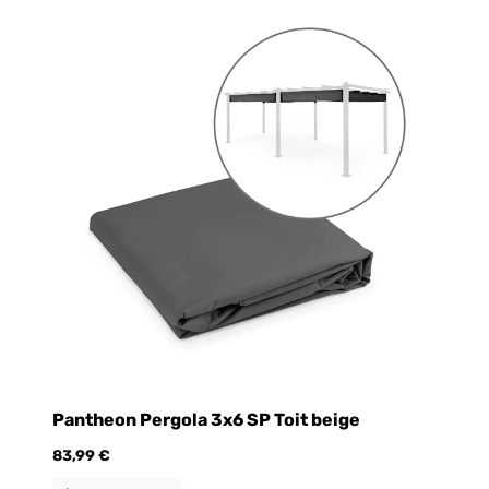
Pantheon Pergola 3x6 SP Toit beige
an
83,99 €
23