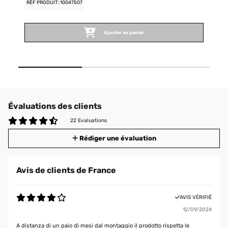
RÉF PRODUIT: 10047507
RÉ
Ajouter au panier
Évaluations des clients
22 Evaluations
Rédiger une évaluation
Avis de clients de France
AVIS VÉRIFIÉ
12/09/2024
A distanza di un paio di mesi dal montaggio il prodotto rispetta le