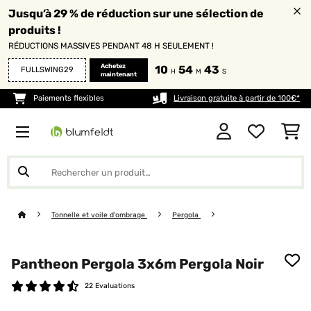
Jusqu’à 29 % de réduction sur une sélection de
produits !
RÉDUCTIONS MASSIVES PENDANT 48 H SEULEMENT !
Achetez
10
54
42
FULLSWING29
H
M
S
maintenant
Paiements flexibles
Livraison gratuite à partir de 100€*
Tonnelle et voile d'ombrage
Pergola
Pantheon Pergola 3x6m Pergola Noir
22 Evaluations