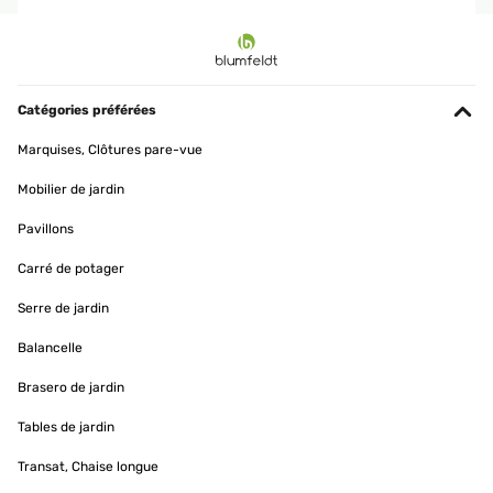
AVIS VÉRIFIÉ
01/06/2024
Perfecto para comidas con familiares. Hay que anularlo al suelo
Catégories préférées
Usuario/a de amazon
Marquises, Clôtures pare-vue
Traduire
Mobilier de jardin
AVIS VÉRIFIÉ
Pavillons
31/05/2024
Carré de potager
Nicht Wasserdicht In der Beschreibung steht das die Pergola
Wasserdicht ist!!!!!!!! Aber leider ist das nicht so.
Serre de jardin
Amazon-Benutzer
Balancelle
Traduire
Brasero de jardin
Tables de jardin
AVIS VÉRIFIÉ
15/05/2024
Transat, Chaise longue
Schöner Pavillion, Aufbau einfach ABER Der Pavillon ist optisch