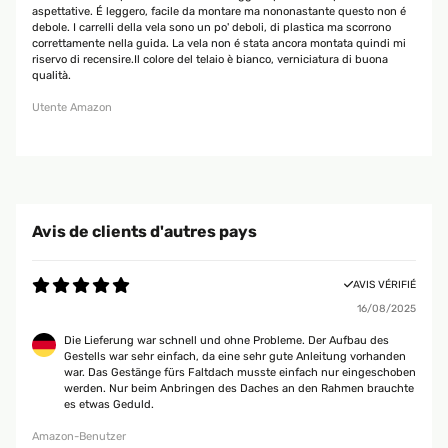
aspettative. É leggero, facile da montare ma nononastante questo non é
debole. I carrelli della vela sono un po' deboli, di plastica ma scorrono
correttamente nella guida. La vela non é stata ancora montata quindi mi
riservo di recensire.Il colore del telaio è bianco, verniciatura di buona
qualità.
Utente Amazon
Avis de clients d'autres pays
AVIS VÉRIFIÉ
16/08/2025
Die Lieferung war schnell und ohne Probleme. Der Aufbau des
Gestells war sehr einfach, da eine sehr gute Anleitung vorhanden
war. Das Gestänge fürs Faltdach musste einfach nur eingeschoben
werden. Nur beim Anbringen des Daches an den Rahmen brauchte
es etwas Geduld.
Amazon-Benutzer