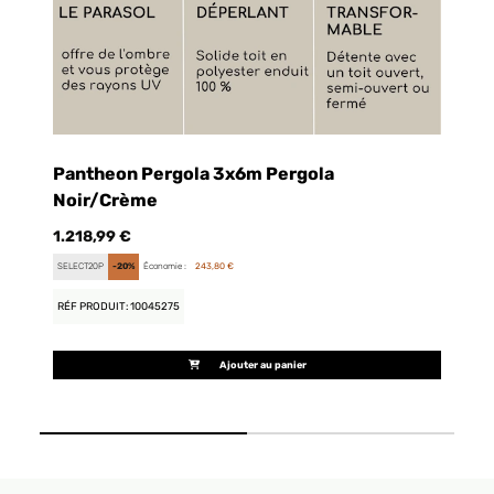
Pantheon Pergola 3x6m Pergola
P
Noir/Crème
1.
1.218,99 €
FU
SELECT20P
-20%
Économie :
243,80 €
RÉ
RÉF PRODUIT: 10045275
Ajouter au panier