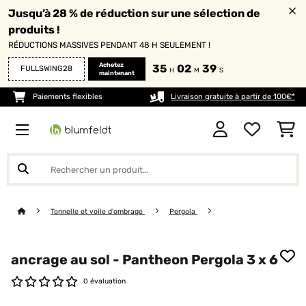
Jusqu’à 28 % de réduction sur une sélection de
produits !
RÉDUCTIONS MASSIVES PENDANT 48 H SEULEMENT !
Achetez
35
02
39
FULLSWING28
H
M
S
maintenant
Paiements flexibles
Livraison gratuite à partir de 100€*
Tonnelle et voile d'ombrage
Pergola
ancrage au sol - Pantheon Pergola 3 x 6
0 évaluation