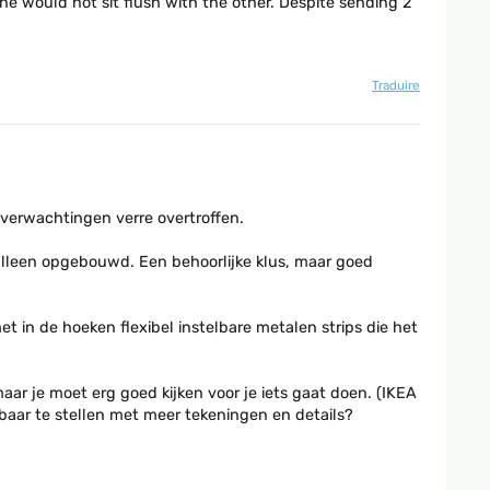
ne would not sit flush with the other. Despite sending 2
Traduire
-verwachtingen verre overtroffen.
alleen opgebouwd. Een behoorlijke klus, maar goed
 in de hoeken flexibel instelbare metalen strips die het
aar je moet erg goed kijken voor je iets gaat doen. (IKEA
kbaar te stellen met meer tekeningen en details?