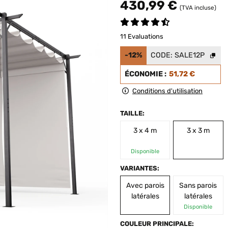
430,99 €
(TVA incluse)
11 Evaluations
-12%
CODE:
SALE12P
ÉCONOMIE :
51,72 €
Conditions d'utilisation
TAILLE:
3 x 4 m
3 x 3 m
Disponible
VARIANTES:
Avec parois
Sans parois
latérales
latérales
Disponible
COULEUR PRINCIPALE: