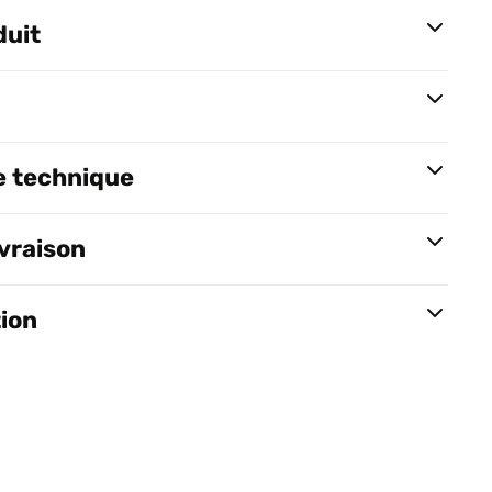
duit
e technique
ivraison
tion