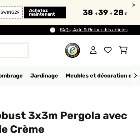
Achetez
38
39
27
LSWING29
maintenant
H
M
S
FAQs, Aide & Retour des articles
d'ombrage
Jardinage
Meubles et décoration de 
bust 3x3m Pergola avec
ale Crème