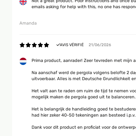
Not a great product. Poor instructions and once bu
emails asking for help with this, no one has respo
Amanda
AVIS VÉRIFIÉ
21/06/2026
Prima product, aanrader! Zeer tevreden met mijn aa
Na aanschaf werd de pergola volgens belofte 2 da
uitvoerbaar. Alles is met Deutsche Grundlichkeit en
Het valt aan te raden om ruim de tijd te nemen voo
mogelijk maken de pergola goed uit te balanceren.
Het is belangrijk de handleiding goed te bestuderen
had hier zeker 40-50 tekeningen aan besteed i.p.v.
Dank voor dit product en proficiat voor de ontwerpe