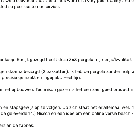
ilt we discovered that the blinds were of a very poor quality and o
nded so poor customer service.
nkoop. Eerlijk gezegd heeft deze 3x3 pergola mijn prijs/kwaliteit
gen daarna bezorgd (2 pakketten). Ik heb de pergola zonder hulp 
 precisie gemaakt en ingepakt. Heel fijn.
r het opbouwen. Technisch gezien is het een zeer goed product met
 en stapsgewijs op te volgen. Op zich staat het er allemaal wel, m
 de geleverde 14.) Misschien een idee om een online versie beschi
rs en de fabriek.