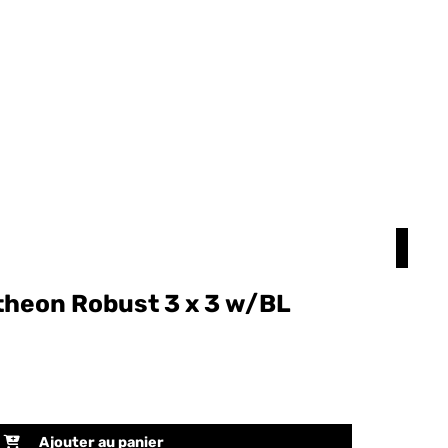
ntheon Robust 3 x 3 w/BL
toi
92,
RÉF P
Ajouter au panier