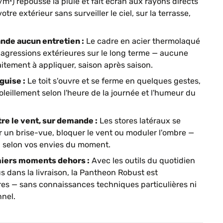
m²) repousse la pluie et fait écran aux rayons directs
otre extérieur sans surveiller le ciel, sur la terrasse,
nde aucun entretien :
Le cadre en acier thermolaqué
x agressions extérieures sur le long terme — aucune
aitement à appliquer, saison après saison.
guise :
Le toit s'ouvre et se ferme en quelques gestes,
soleillement selon l'heure de la journée et l'humeur du
tre le vent, sur demande :
Les stores latéraux se
r un brise-vue, bloquer le vent ou moduler l'ombre —
, selon vos envies du moment.
emiers moments dehors :
Avec les outils du quotidien
us dans la livraison, la Pantheon Robust est
res — sans connaissances techniques particulières ni
nnel.