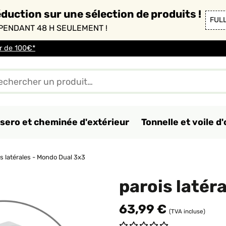
duction sur une sélection de produits !
FUL
PENDANT 48 H SEULEMENT !
ir de 100€*
sero et cheminée d'extérieur
Tonnelle et voile 
is latérales - Mondo Dual 3x3
parois latér
63,99 €
(TVA incluse)