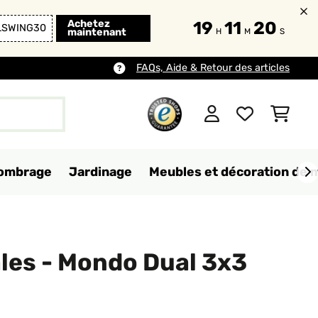
Achetez
19
11
18
LSWING30
maintenant
H
M
S
FAQs, Aide & Retour des articles
d'ombrage
Jardinage
Meubles et décoration de 
ales - Mondo Dual 3x3