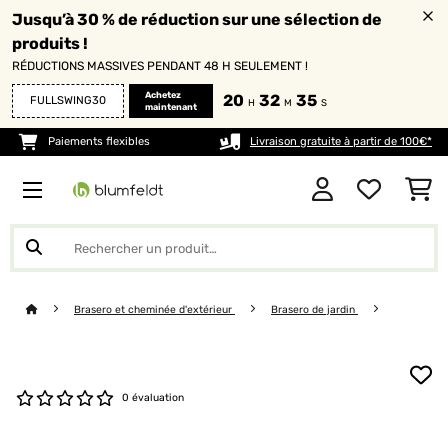
Jusqu’à 30 % de réduction sur une sélection de
produits !
RÉDUCTIONS MASSIVES PENDANT 48 H SEULEMENT !
Achetez
20
32
35
FULLSWING30
H
M
S
maintenant
Paiements flexibles
Livraison gratuite à partir de 100€*
Brasero et cheminée d'extérieur
Brasero de jardin
0 évaluation