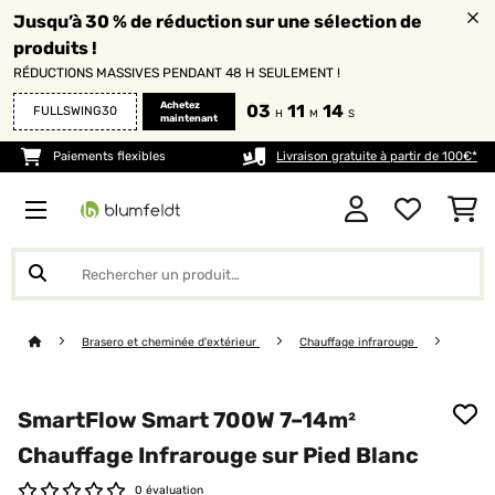
Jusqu’à 30 % de réduction sur une sélection de
produits !
RÉDUCTIONS MASSIVES PENDANT 48 H SEULEMENT !
Achetez
03
11
14
FULLSWING30
H
M
S
maintenant
Paiements flexibles
Livraison gratuite à partir de 100€*
Brasero et cheminée d'extérieur
Chauffage infrarouge
SmartFlow Smart 700W 7–14m²
Chauffage Infrarouge sur Pied Blanc
0 évaluation