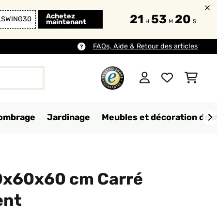
Achetez
21
53
19
LSWING30
maintenant
H
M
S
FAQs, Aide & Retour des articles
d'ombrage
Jardinage
Meubles et décoration de 
0x60x60 cm Carré
ent