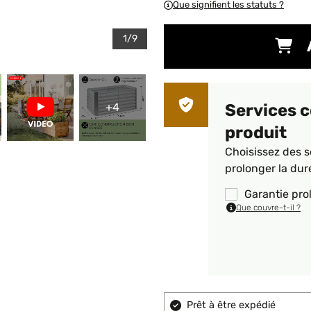
Que signifient les statuts ?
1/9
+4
Services 
produit
Choisissez des s
prolonger la dur
Garantie pro
Que couvre-t-il ?
Prêt à être expédié