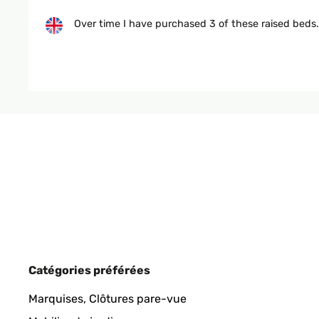
Over time I have purchased 3 of these raised beds
Amazon user
AVIS VÉRIFIÉ
25/09/2025
Für mich gute Qualität ist für wenig Platz im Gar
Amazon-Benutzer
AVIS VÉRIFIÉ
26/05/2025
Catégories préférées
Ein schönes Design und es hat die richtige Höhe.D
Marquises, Clôtures pare-vue