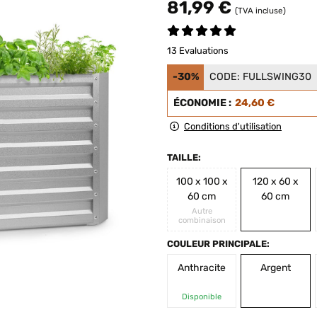
81,99 €
(TVA incluse)
13 Evaluations
-30%
CODE:
FULLSWING30
ÉCONOMIE :
24,60 €
Conditions d'utilisation
TAILLE:
100 x 100 x
120 x 60 x
60 cm
60 cm
Autre
combinaison
COULEUR PRINCIPALE:
Anthracite
Argent
Disponible