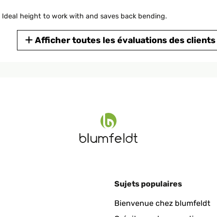
. Ideal height to work with and saves back bending.
Afficher toutes les évaluations des clients
ten zu empfehlen
Sujets populaires
as zusammen bauen ist sehr Einfach. Viele Schrauben. Es hätte et
Bienvenue chez blumfeldt