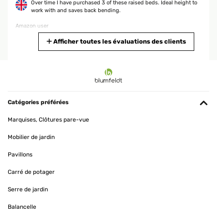
Over time I have purchased 3 of these raised beds. Ideal height to
work with and saves back bending.
Amazon user
Traduire
Afficher toutes les évaluations des clients
AVIS VÉRIFIÉ
25/09/2025
Für mich gute Qualität ist für wenig Platz im Garten zu empfehlen
Catégories préférées
Amazon-Benutzer
Marquises, Clôtures pare-vue
Traduire
Mobilier de jardin
AVIS VÉRIFIÉ
Pavillons
26/05/2025
Carré de potager
Ein schönes Design und es hat die richtige Höhe.Das zusammen
bauen ist sehr Einfach. Viele Schrauben. Es hätte etwas breiter
Serre de jardin
sein können
Balancelle
Amazon-Benutzer