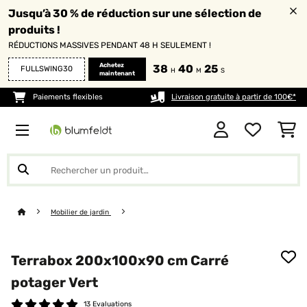
Jusqu’à 30 % de réduction sur une sélection de
produits !
RÉDUCTIONS MASSIVES PENDANT 48 H SEULEMENT !
Achetez
38
40
25
FULLSWING30
H
M
S
maintenant
Paiements flexibles
Livraison gratuite à partir de 100€*
Mobilier de jardin
Terrabox 200x100x90 cm Carré
potager Vert
13 Evaluations