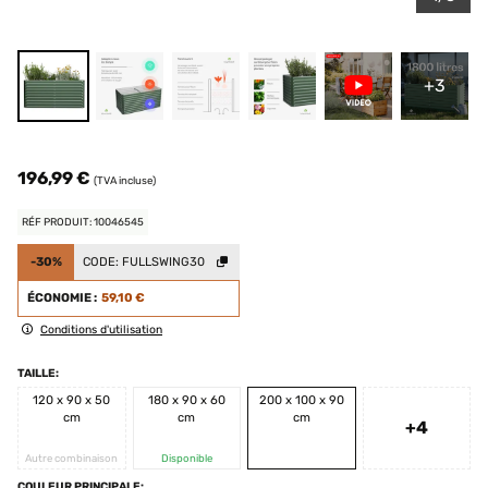
+3
196,99 €
(TVA incluse)
RÉF PRODUIT: 10046545
-30%
CODE:
FULLSWING30
ÉCONOMIE :
59,10 €
Conditions d'utilisation
TAILLE:
120 x 90 x 50
180 x 90 x 60
200 x 100 x 90
cm
cm
cm
+4
Autre combinaison
Disponible
COULEUR PRINCIPALE: