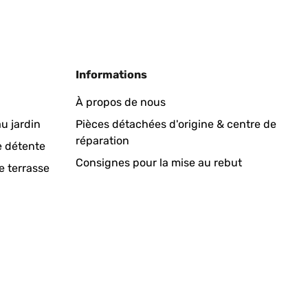
Traduire
Informations
was breiter sein können
À propos de nous
u jardin
Pièces détachées d'origine & centre de
réparation
Traduire
e détente
Consignes pour la mise au rebut
e terrasse
infach zu handhaben. Ging relatif schnell! Kann ich nur
ist, war das für mich jetzt kein Problem.
Traduire