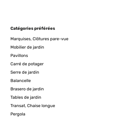
Amazon-Benutzer
AVIS VÉRIFIÉ
26/05/2025
Catégories préférées
Ein schönes Design und es hat die richtige Höhe.D
Marquises, Clôtures pare-vue
Mobilier de jardin
Amazon-Benutzer
Pavillons
Carré de potager
AVIS VÉRIFIÉ
12/04/2025
Serre de jardin
Balancelle
Das Hochbeet ist top. Betreffend der zusammensetz
Brasero de jardin
empfehlen. Der einzige negative Punkt, einige Teil
Tables de jardin
Amazon-Benutzer
Transat, Chaise longue
Pergola