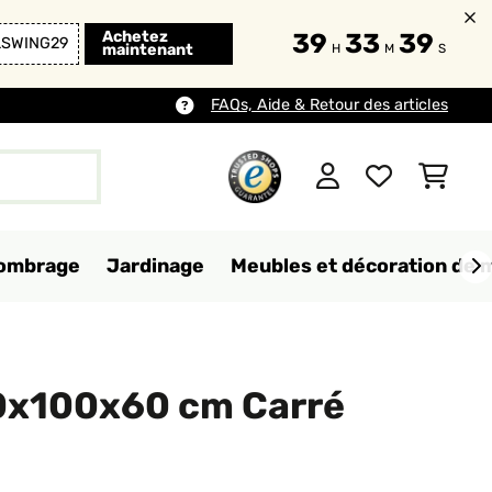
Achetez
39
33
37
LSWING29
maintenant
H
M
S
FAQs, Aide & Retour des articles
d'ombrage
Jardinage
Meubles et décoration de 
0x100x60 cm Carré