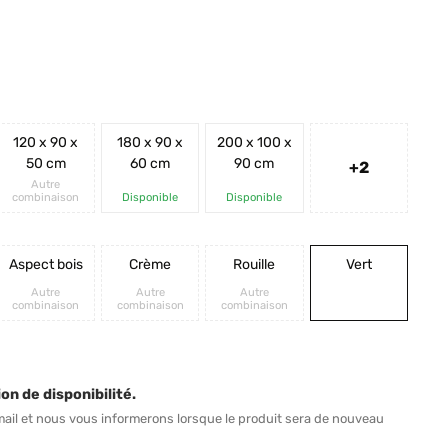
120 x 90 x
180 x 90 x
200 x 100 x
50 cm
60 cm
90 cm
+2
Autre
combinaison
Disponible
Disponible
Aspect bois
Crème
Rouille
Vert
Autre
Autre
Autre
combinaison
combinaison
combinaison
on de disponibilité.
mail et nous vous informerons lorsque le produit sera de nouveau