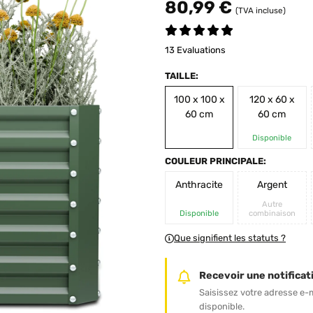
80,99 €
(TVA incluse)
13 Evaluations
TAILLE:
100 x 100 x
120 x 60 x
60 cm
60 cm
Disponible
COULEUR PRINCIPALE:
Anthracite
Argent
Autre
Disponible
combinaison
Que signifient les statuts ?
Recevoir une notificati
Saisissez votre adresse e-
disponible.