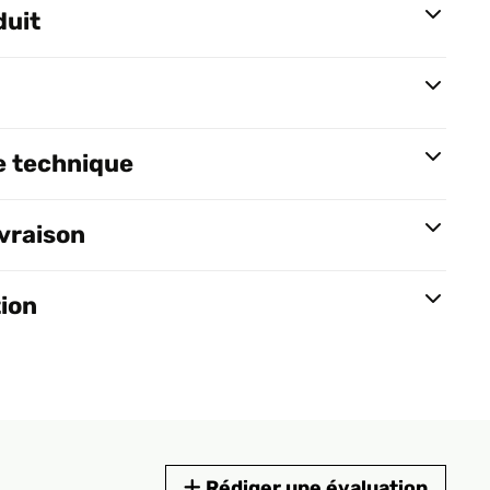
duit
e technique
ivraison
tion
Rédiger une évaluation