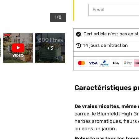
1/8
Cert article n'est pas en 
14 jours de rétraction
+3
Caractéristiques p
De vraies récoltes, même e
carrée, le Blumfeldt High G
herbes aromatiques, fleurs 
ou dans un jardin.
Robuste par tous les temps