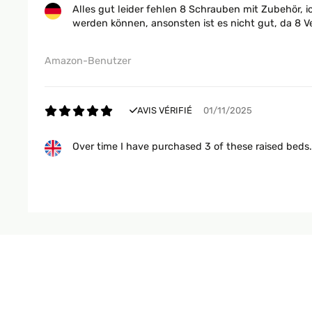
Alles gut leider fehlen 8 Schrauben mit Zubehör, 
werden können, ansonsten ist es nicht gut, da 8 V
Amazon-Benutzer
AVIS VÉRIFIÉ
01/11/2025
Over time I have purchased 3 of these raised beds
Amazon user
AVIS VÉRIFIÉ
25/09/2025
Für mich gute Qualität ist für wenig Platz im Gar