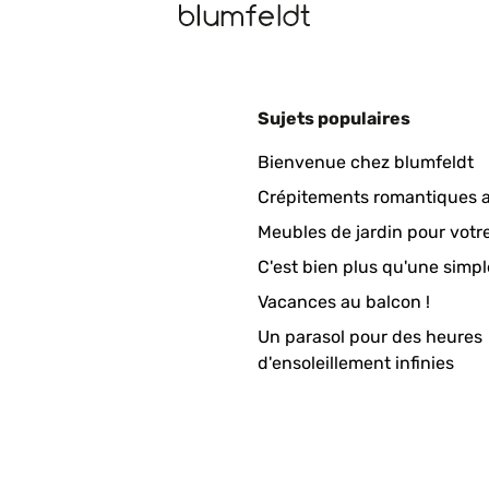
Sujets populaires
as zusammen bauen ist sehr Einfach. Viele Schrauben. Es hätte et
Bienvenue chez blumfeldt
Crépitements romantiques a
Meubles de jardin pour votr
C'est bien plus qu'une simpl
Vacances au balcon !
Un parasol pour des heures
ung kann ich nur sagen dass es viele Schrauben sind aber alles e
d'ensoleillement infinies
e hatten Schrammen. Da es aber ein Hochbeet, was Draussen steht, 