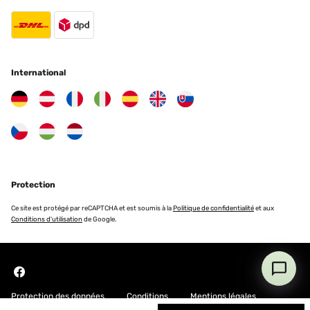
Traduire
AVIS VÉRIFIÉ
04/02/2023
International
Das 3er Set ist günstig und hat trotzdem eine super Qualität! Hab
gleich nochmal ein Set davon bestellt, mache ne kleine Fotogalerie
über'm Highboard. Sehen so toll aus, wie mit Kreidefarbe
gestrichen. Genau mein Ding!
Amazon-Benutzer
Traduire
Protection
AVIS VÉRIFIÉ
Ce site est protégé par reCAPTCHA et est soumis à la
Politique de confidentialité
et aux
27/12/2022
Conditions d'utilisation
de Google.
Sehr schöne Bilderrahmen ! schnelle Lieferung, Bilderrahmen sind
sehr schön, ich habe sie verschenkt und sind sehr gut
angekommen. immer wieder gerne .
Amazon-Benutzer
Protection des données
Conditions
Mentions légales
Traduire