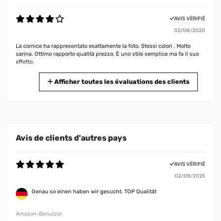
AVIS VÉRIFIÉ
02/08/2020
La cornice ha rappresentato esattamente la foto. Stessi colori . Molto
carina. Ottimo rapporto qualità prezzo. È uno stile semplice ma fa il suo
effetto.
Utente Amazon
Afficher toutes les évaluations des clients
AVIS VÉRIFIÉ
27/03/2020
Bellissimo colore, misure perfette,
Avis de clients d'autres pays
Utente Amazon
AVIS VÉRIFIÉ
02/08/2025
AVIS VÉRIFIÉ
19/09/2018
Genau so einen haben wir gesucht. TOP Qualität
Sono molto soddisfatta dell'articolo. Le cornici sono, a mio avviso, molto
versatili, nel senso che si sposano bene sia con un arredamento moderno
Amazon-Benutzer
che più classico o shabby chic. Fattura molto soddisfacente in rapporto