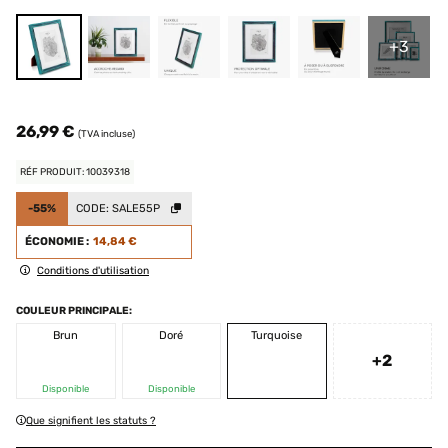
+3
26,99 €
(TVA incluse)
RÉF PRODUIT: 10039318
-55%
CODE:
SALE55P
ÉCONOMIE :
14,84 €
Conditions d'utilisation
COULEUR PRINCIPALE:
Brun
Doré
Turquoise
+2
Disponible
Disponible
Que signifient les statuts ?