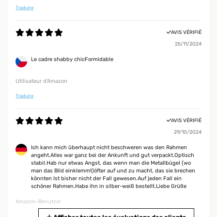
al costo. Le ricomprerei sicuramente.
Traduire
Utente Amazon
AVIS VÉRIFIÉ
25/11/2024
AVIS VÉRIFIÉ
Le cadre shabby chicFormidable
29/12/2017
La cornice ha soddisfatto pienamente le mie aspettative, il colore
Utilisateur d'Amazon
turchese-argenta è piacevole e si è intonato perfettamente alla stampa
che dovevo incorniciare. La fattura della cornice è discreta,
Traduire
corrispondente alla descrizione con vetro in materiale plastico e telaio in
legno. Ottima la confenzione.
AVIS VÉRIFIÉ
Utente Amazon
29/10/2024
Ich kann mich überhaupt nicht beschweren was den Rahmen
AVIS VÉRIFIÉ
angeht.Alles war ganz bei der Ankunft und gut verpackt.Optisch
stabil.Hab nur etwas Angst, das wenn man die Metallbügel (wo
30/10/2017
man das Bild einklemmt)öfter auf und zu macht, das sie brechen
könnten Ist bisher nicht der Fall gewesen.Auf jeden Fall ein
essendo un prodotto fatto a mano, come indicato nella descrizione può
schöner Rahmen.Habe ihn in silber-weiß bestellt.Liebe Grüße
variare da quello nell'immagine. Non ero soddisfatta e il venditore mi ha
restituito l'importo dicendomi che non dovevo restituire il prodotto. HO
Amazon-Benutzer
molto apprezzato questo gesto
Traduire