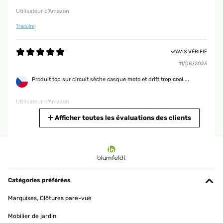
Utilisateur d'Amazon
Traduire
AVIS VÉRIFIÉ
11/08/2023
Produit top sur circuit sèche casque moto et drift trop cool....
Utilisateur d'Amazon
Traduire
Afficher toutes les évaluations des clients
AVIS VÉRIFIÉ
16/07/2023
Satisfait en tout point de ce ventilateur,très bonne
autonomie,recharge rapidement,fonctionne sur secteur ou sur sa
Catégories préférées
batterie et cerise sur le gâteau il est silencieux.
Marquises, Clôtures pare-vue
Utilisateur d'Amazon
Mobilier de jardin
Traduire