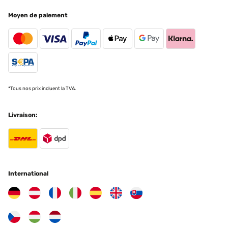
25/06/2023
Moyen de paiement
Un ventilateur silencieux à petite et moyenne vitesse il brasse pas
mal d'air grâce à ses pales métalliques. il tient assez longtemps et
se recharge assez rapidement aussi.
Utilisateur d'Amazon
Traduire
*Tous nos prix incluent la TVA.
AVIS VÉRIFIÉ
20/04/2023
Livraison:
Perfecto,llevo 2 días con el y estoy satisfecho,,sobre todo por el
mando de aumento de velocidad
Usuario/a de amazon
Traduire
International
AVIS VÉRIFIÉ
29/08/2022
Artigo muito eficaz, corresponde totalmente às expectativas.