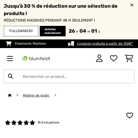
Jusqu’à 30 % de réduction sur une sélection de
produits !
RÉDUCTIONS MASSIVES PENDANT 48 H SEULEMENT !
Achetez
26
03
59
FULLSWING30
H
M
S
maintenant
Paiements flexibles
Livraison gratuite à partir de 100€*
Mobilier de jardin
15 Evaluations