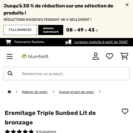
Jusqu’à 30 % de réduction sur une sélection de
produits !
RÉDUCTIONS MASSIVES PENDANT 48 H SEULEMENT !
Achetez
08
49
41
FULLSWING30
H
M
S
maintenant
Paiements flexibles
Livraison gratuite à partir de 100€*
Mobilier de jardin
Transat et bain de soleil
Eremitage Triple Sunbed Lit de
bronzage
8 Evaluations