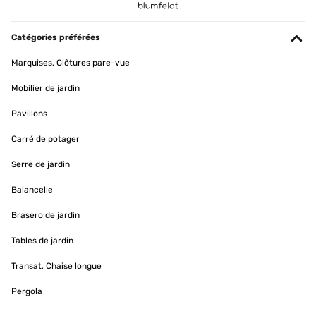
06/08/2024
Bett kam nicht in der bestellten Farbe an (für mich nicht weiter
schlimm - gefällt mir so sogar besser). Leider war die per Mail
Catégories préférées
übermittelte Bedienungsanleitung nicht passend zum Produkt,
obwohl die Artikelnummer die gleiche war. Hier wurde wohl beim
Marquises, Clôtures pare-vue
einpacken der Ware in die Produkt-Kartons selbst schon
geschlampt. Kundenservice konnte nicht weiter helfen. Stand mit
Mobilier de jardin
ausgepackten Teilen und 100 Schrauben im Garten und sollte
Email an Technik-Abteilung schreiben. Das Dach ist so dermaßen
Pavillons
auf Spannung, dass die Mittelstrebe sich nicht montieren lässt
und auch die Dachnieten passen nicht zu allen Löchern. Wir
mussten 2 Schrauben raus lassen. Ansonsten macht die Qualität
Carré de potager
einen guten Eindruck. Bett ist sehr bequem. Nach 3 Tagen aber
schon 1. Flugrost, an manchen Ecken. Ich hoffe das hält sich in
Serre de jardin
Grenzen.
Balancelle
Amazon-Benutzer
Traduire
Brasero de jardin
Tables de jardin
AVIS VÉRIFIÉ
Transat, Chaise longue
15/07/2024
Entspricht der Beschreibung, und hat eine sehr gute Qualität. Die
Pergola
gesamte Alu Konstruktion ist sehr stabil. Die Polsterauflagen
könnten etwas Höher sein.