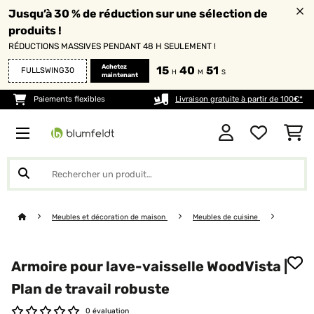
Jusqu’à 30 % de réduction sur une sélection de
produits !
RÉDUCTIONS MASSIVES PENDANT 48 H SEULEMENT !
Achetez
15
40
49
FULLSWING30
H
M
S
maintenant
Paiements flexibles
Livraison gratuite à partir de 100€*
Meubles et décoration de maison
Meubles de cuisine
Armoire pour lave-vaisselle WoodVista |
Plan de travail robuste
0 évaluation