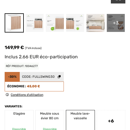
+3
149,99 €
(TVA incluse)
Inclus
2.66
EUR
éco-participation
RÉF PRODUIT: 10046277
-30%
CODE:
FULLSWING30
ÉCONOMIE :
45,00 €
Conditions d'utilisation
VARIANTES:
Etagère
Meuble sous
Meuble lave-
évier 80 cm
vaisselle
+6
Disponible
Disponible