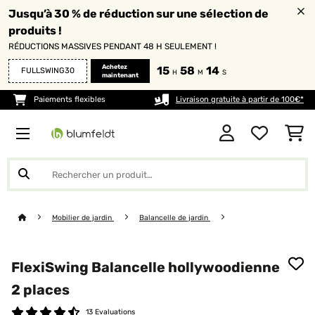
Jusqu’à 30 % de réduction sur une sélection de
produits !
RÉDUCTIONS MASSIVES PENDANT 48 H SEULEMENT !
Achetez
15
58
13
FULLSWING30
H
M
S
maintenant
Paiements flexibles
Livraison gratuite à partir de 100€*
Mobilier de jardin
Balancelle de jardin
FlexiSwing Balancelle hollywoodienne
2 places
13 Evaluations