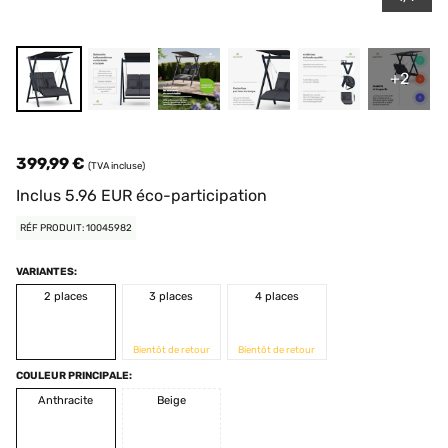
+2
399,99 €
(TVA incluse)
Inclus
5.96
EUR
éco-participation
RÉF PRODUIT: 10045982
VARIANTES:
2 places
3 places
4 places
Bientôt de retour
Bientôt de retour
COULEUR PRINCIPALE:
Anthracite
Beige