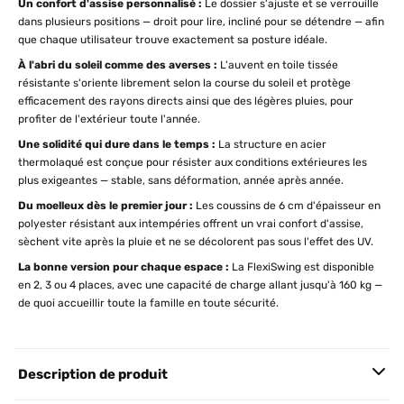
Un confort d'assise personnalisé :
Le dossier s'ajuste et se verrouille
dans plusieurs positions — droit pour lire, incliné pour se détendre — afin
que chaque utilisateur trouve exactement sa posture idéale.
À l'abri du soleil comme des averses :
L'auvent en toile tissée
résistante s'oriente librement selon la course du soleil et protège
efficacement des rayons directs ainsi que des légères pluies, pour
profiter de l'extérieur toute l'année.
Une solidité qui dure dans le temps :
La structure en acier
thermolaqué est conçue pour résister aux conditions extérieures les
plus exigeantes — stable, sans déformation, année après année.
Du moelleux dès le premier jour :
Les coussins de 6 cm d'épaisseur en
polyester résistant aux intempéries offrent un vrai confort d'assise,
sèchent vite après la pluie et ne se décolorent pas sous l'effet des UV.
La bonne version pour chaque espace :
La FlexiSwing est disponible
en 2, 3 ou 4 places, avec une capacité de charge allant jusqu'à 160 kg —
de quoi accueillir toute la famille en toute sécurité.
Description de produit