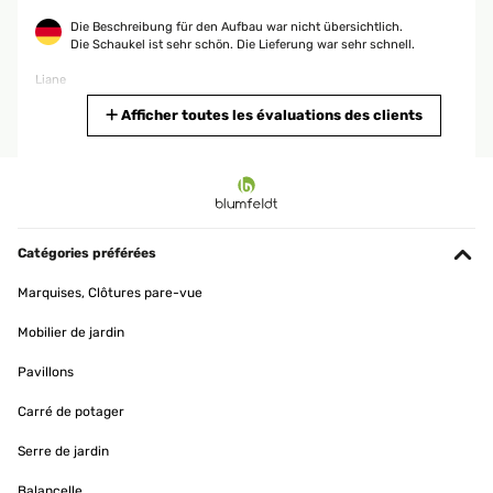
Die Beschreibung für den Aufbau war nicht übersichtlich.
Die Schaukel ist sehr schön. Die Lieferung war sehr schnell.
Liane
Traduire
Afficher toutes les évaluations des clients
AVIS VÉRIFIÉ
06/04/2026
Die Beschreibung für den Aufbau war nicht übersichtlich.
Die Schaukel ist sehr schön. Die Lieferung war sehr schnell.
Catégories préférées
Liane
Marquises, Clôtures pare-vue
Traduire
Mobilier de jardin
Pavillons
AVIS VÉRIFIÉ
06/04/2026
Carré de potager
Die Beschreibung für den Aufbau war nicht übersichtlich.
Serre de jardin
Die Schaukel ist sehr schön. Die Lieferung war sehr schnell.
Liane
Balancelle