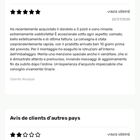
AVIS VÉRIFIÉ
22/07/2025
Ho recentemente acquistato il dondolo a 3 posti e sono rimasta
estremamente soddisfatta! È eccezionale sotto ogni aspetto: comodo,
bello esteticamente e di ottima fattura. La consegna è stata
sorprendentemente rapida, con il prodotto arrivato ben 10 giorni prima
del previsto. Per il montaggio ho eseguito le istruzioni all'interno
dell'imballaggio. Merita una menzione speciale anche il venditore, che si
è dimostrato attento e premuroso, inviando messaggi di aggiornamento
fin da subito dopo l'ordine. Un'esperienza d'acquisto impeccabile che
consiglio vivamente! Grazie
Utente Amazon
Avis de clients d'autres pays
AVIS VÉRIFIÉ