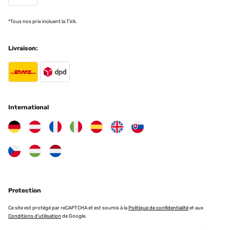
22/06/2025
*Tous nos prix incluent la TVA.
Très confortable, paraît solide, a voir dans le temps, seul bémol
erreur de couleur gris clair au lieu de gris anthracite, j attends 1
geste du constructeur qui réponds après plus de 15 jours, donc je l
Livraison:
ai gardé
Utilisateur d'Amazon
Traduire
International
AVIS VÉRIFIÉ
17/05/2025
Estremamente difficile montarlo correttamente.
Ho dovuto chiamare un tecnico.
Dovrebbe essere venduto, prevedendo un servizio di montaggio.
Daniela
Traduire
Protection
Ce site est protégé par reCAPTCHA et est soumis à la
Politique de confidentialité
et aux
AVIS VÉRIFIÉ
Conditions d'utilisation
de Google.
17/05/2025