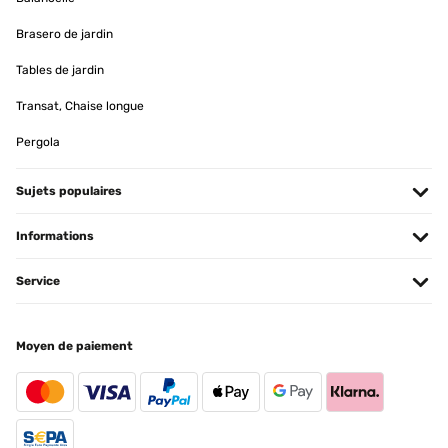
Traduire
Brasero de jardin
Tables de jardin
AVIS VÉRIFIÉ
06/04/2026
Transat, Chaise longue
Die Beschreibung für den Aufbau war nicht übersichtlich.
Pergola
Die Schaukel ist sehr schön. Die Lieferung war sehr schnell.
Liane
Sujets populaires
Traduire
Informations
AVIS VÉRIFIÉ
Service
06/04/2026
Die Beschreibung für den Aufbau war nicht übersichtlich.
Die Schaukel ist sehr schön. Die Lieferung war sehr schnell.
Moyen de paiement
Liane
Traduire
AVIS VÉRIFIÉ