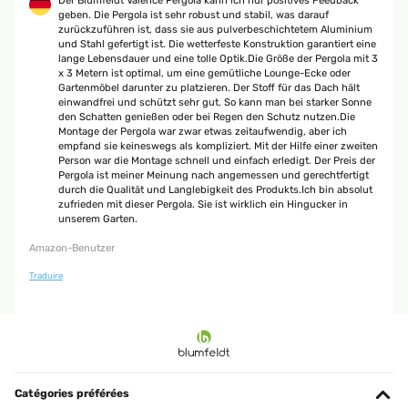
Der Blumfeldt Valence Pergola kann ich nur positives Feedback
geben. Die Pergola ist sehr robust und stabil, was darauf
zurückzuführen ist, dass sie aus pulverbeschichtetem Aluminium
und Stahl gefertigt ist. Die wetterfeste Konstruktion garantiert eine
lange Lebensdauer und eine tolle Optik.Die Größe der Pergola mit 3
x 3 Metern ist optimal, um eine gemütliche Lounge-Ecke oder
Gartenmöbel darunter zu platzieren. Der Stoff für das Dach hält
einwandfrei und schützt sehr gut. So kann man bei starker Sonne
den Schatten genießen oder bei Regen den Schutz nutzen.Die
Montage der Pergola war zwar etwas zeitaufwendig, aber ich
empfand sie keineswegs als kompliziert. Mit der Hilfe einer zweiten
Person war die Montage schnell und einfach erledigt. Der Preis der
Pergola ist meiner Meinung nach angemessen und gerechtfertigt
durch die Qualität und Langlebigkeit des Produkts.Ich bin absolut
zufrieden mit dieser Pergola. Sie ist wirklich ein Hingucker in
unserem Garten.
Amazon-Benutzer
Traduire
Catégories préférées