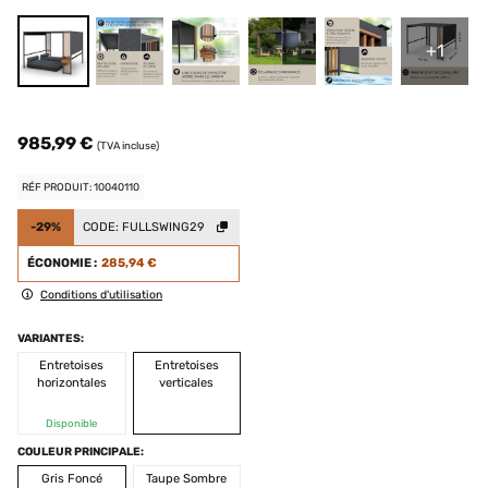
+1
985,99 €
(TVA incluse)
RÉF PRODUIT: 10040110
-29%
CODE:
FULLSWING29
ÉCONOMIE :
285,94 €
Conditions d'utilisation
VARIANTES:
Entretoises
Entretoises
horizontales
verticales
Disponible
COULEUR PRINCIPALE:
Gris Foncé
Taupe Sombre