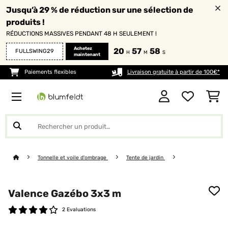
Jusqu’à 29 % de réduction sur une sélection de
produits !
RÉDUCTIONS MASSIVES PENDANT 48 H SEULEMENT !
Achetez
20
57
57
FULLSWING29
H
M
S
maintenant
Paiements flexibles
Livraison gratuite à partir de 100€*
Tonnelle et voile d'ombrage
Tente de jardin
Valence Gazébo 3x3 m
2 Evaluations