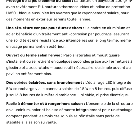
Protégé de la pluie comme du soleil :
La toiture en polyester 200 g/m²
avec revêtement PU, coutures thermosoudées et indice de protection
UV50+ bloque aussi bien les averses que le rayonnement solaire, pour
des moments en extérieur sereins toute l'année.
Une structure conçue pour durer dehors :
Le cadre en aluminium et
acier bénéficie d'un traitement anti-corrosion par poudrage, assurant
une solidité et une résistance aux intempéries sur le long terme, même
en usage permanent en extérieur.
Ouvert ou fermé selon l'envie :
Parois latérales et moustiquaire
s'installent ou se retirent en quelques secondes grâce aux fermetures à
glissière et aux scratchs — aucun outil nécessaire, du simple auvent au
pavillon entièrement clos.
Des soirées éclairées, sans branchement :
L'éclairage LED intégré de
5 W se recharge via le panneau solaire de 1,5 W en 8 heures, puis diffuse
jusqu'à 8 heures de lumière d'ambiance — ni câble, ni prise électrique.
Facile à démonter et à ranger hors saison :
L'ensemble de la structure
en aluminium, acier et bois se démonte intégralement pour un stockage
compact pendant les mois creux, puis se réinstalle sans perte de
stabilité à la saison suivante.