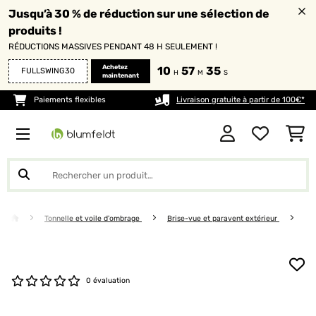
Jusqu’à 30 % de réduction sur une sélection de
produits !
RÉDUCTIONS MASSIVES PENDANT 48 H SEULEMENT !
Achetez
10
57
35
FULLSWING30
H
M
S
maintenant
Paiements flexibles
Livraison gratuite à partir de 100€*
Tonnelle et voile d'ombrage
Brise-vue et paravent extérieur
0 évaluation