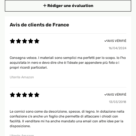
Rédiger une évaluation
Avis de clients de France
AVIS VÉRIFIÉ
16/04/2024
Consegna veloce. I materiali sono semplici ma perfetti per lo scopo. Io l'ho
acquistata in nero e devo dire che è l'ideale per appendere più foto o i
propri ricordi particolari.
Utente Amazon
AVIS VÉRIFIÉ
13/03/2018
Le cornici sono come da descrizione, spesse, di legno. In dotazione nella
confezione c’e anche un foglio che permette di attaccare i chiodi con
facilità. Il venditore mi ha anche mandato una email con altre idee per la
disposizione.
Utente Amazon