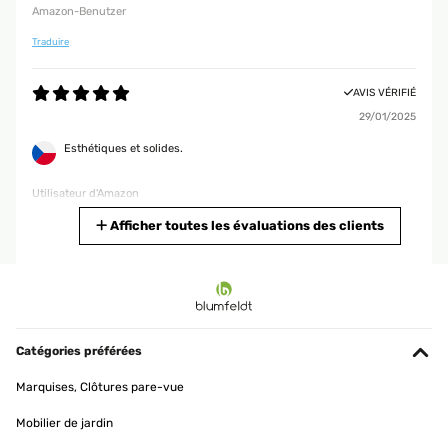
Amazon-Benutzer
Traduire
AVIS VÉRIFIÉ
29/01/2025
Esthétiques et solides.
Utilisateur d'Amazon
Traduire
Afficher toutes les évaluations des clients
AVIS VÉRIFIÉ
28/01/2025
Parfait idéal pour les paints diamond
Catégories préférées
Utilisateur d'Amazon
Marquises, Clôtures pare-vue
Traduire
Mobilier de jardin