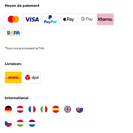
Moyen de paiement
Utilisateur d'Amazon
Traduire
AVIS VÉRIFIÉ
07/01/2025
Pour y mettre des Diamond Painting ! Très bon rapport qualité/prix ️
*Tous nos prix incluent la TVA.
Utilisateur d'Amazon
Livraison:
Traduire
AVIS VÉRIFIÉ
29/12/2024
International
Gut verarbeitet, hübscher und schlichter Rahmen.
Empfehlenswert.
Amazon-Benutzer
Traduire