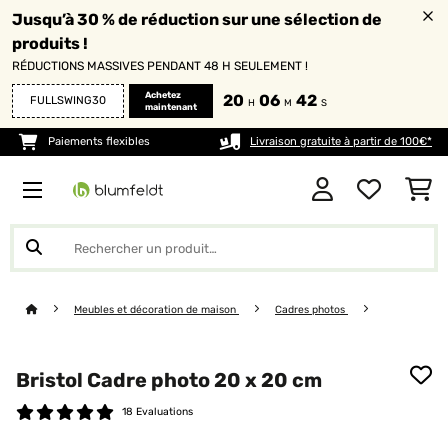
Jusqu’à 30 % de réduction sur une sélection de
produits !
RÉDUCTIONS MASSIVES PENDANT 48 H SEULEMENT !
Achetez
20
06
42
FULLSWING30
H
M
S
maintenant
Paiements flexibles
Livraison gratuite à partir de 100€*
Meubles et décoration de maison
Cadres photos
Bristol Cadre photo 20 x 20 cm
18 Evaluations