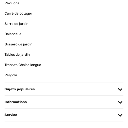
AVIS VÉRIFIÉ
Pavillons
19/01/2025
Carré de potager
produit bien emballé, belle qualité.
Serre de jardin
Utilisateur d'Amazon
Balancelle
Traduire
Brasero de jardin
Tables de jardin
AVIS VÉRIFIÉ
15/01/2025
Transat, Chaise longue
produit conforme a mon attente
Pergola
Utilisateur d'Amazon
Sujets populaires
Traduire
Informations
AVIS VÉRIFIÉ
11/01/2025
Service
article conforme a la photo,tres jolie rendu