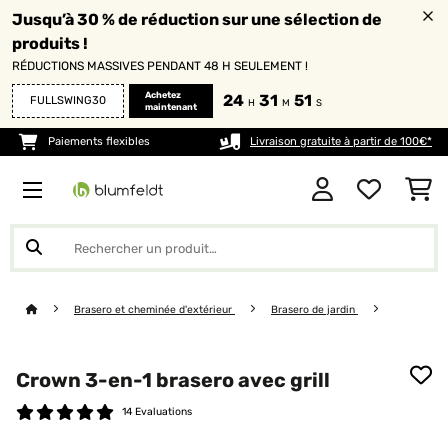
Jusqu’à 30 % de réduction sur une sélection de
produits !
RÉDUCTIONS MASSIVES PENDANT 48 H SEULEMENT !
Achetez
24
31
49
FULLSWING30
H
M
S
maintenant
Paiements flexibles
Livraison gratuite à partir de 100€*
Brasero et cheminée d'extérieur
Brasero de jardin
Crown 3-en-1 brasero avec grill
14 Evaluations