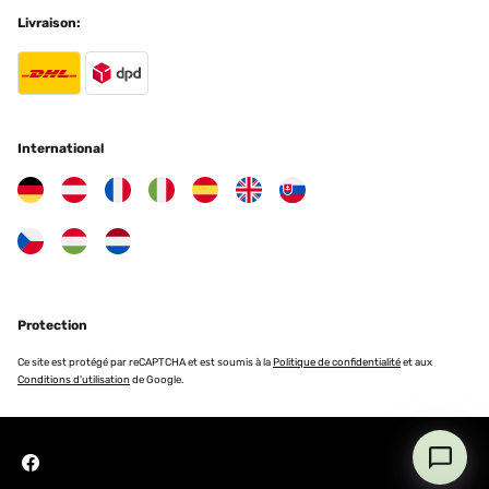
intégrée. Esthétique sympa.
Livraison:
Utilisateur d'Amazon
Traduire
AVIS VÉRIFIÉ
International
01/08/2023
Wir haben einmal Feuer gemacht und auch schon mal gegrillt.
Beides hat gut funktioniert, trotz leichtem Wind.
Susanne
Traduire
Protection
AVIS VÉRIFIÉ
04/05/2023
Ce site est protégé par reCAPTCHA et est soumis à la
Politique de confidentialité
et aux
Conditions d'utilisation
de Google.
Nach einer schnellen Lieferung kam ein großer, dafür doch recht
leichter Karton bei mir an. Ich habe mir die Feuerschalte in der
Farbe „Rost“ gekauft. Stabil verpackt erhält man die Schalte mit
dem Oberteil, die drei Füße und eine Ascheschale für innen samt
Grillrost und Schürstab.Das zusammensetzen ist schnell erledigt
mit zwei Schrauben je Fuß und fünf Schrauben samt Mutter für