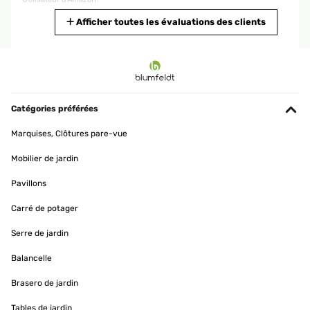
Traduire
Afficher toutes les évaluations des clients
AVIS VÉRIFIÉ
29/05/2024
Schöne Designerschale mit viel Funktionalität, Zubehör, einfacher
Montage und guter Verarbeitung!Die Aufbewahrung für Holz macht
Catégories préférées
echt was her.Die Regenhaube ist sehr dicht und funktioniert gut ...
schön wäre hier noch ein Seilzug unten für Windschutz, dass sie
Marquises, Clôtures pare-vue
nicht davonfliegt. Das habe ich jetzt einfach mit Wäscheklammern
am unteren Ring gelöst.
Mobilier de jardin
Amazon-Benutzer
Pavillons
Traduire
Carré de potager
AVIS VÉRIFIÉ
Serre de jardin
02/05/2024
Balancelle
Die Feuerschale ist massiv und daher sehr schwer. Für den Einsatz
auf der Terasse oder im Garten aber sehr gut geeignet. Das bereits
Brasero de jardin
inludierte Zubehör (Sitzplatte, Schale, Kohlerost und Grillrost) sind
ebenfalls sehr wertig verarbeitet.Lediglich der Corten-Auftrag (ist
Tables de jardin