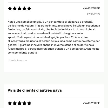
AVIS VÉRIFIÉ
27/12/2022
Non è una semplice griglia, è un concentrato di eleganza e praticità,
bellissimo da vedere, in giardino in mezzo alla neve è stata un'esperienza
fantastica, un faló controllato, che ha fatto invidia a tutti i vicini che si
sono avvicinato curiosi a vedere il maialetto che girava sullo
spiedo.Pratico perché corredato di griglia per farsi 2 bistecchina
all'occorrenza ma risalta all'occhio se lo si usa come cammino esterno per
godersi il giardino innevato anche in inverno stando al caldo vicino al
fuoco mentre si sorseggiare un buon punch o un bombardino.Non me ne
sono per niente pentito.
Utente Amazon
Avis de clients d'autres pays
AVIS VÉRIFIÉ