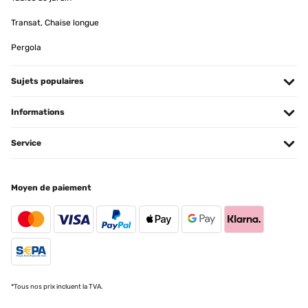
oberflächlich beschichtet) färbt zu Beginn etwas ab.Auch wenn
man die Schale sehr hoch hängen kann, leidet der Rasen, daher
Transat, Chaise longue
eher auf befestigten Untergründen postitionieren.Macht Spaß und
ist sehr gut zum Grillen und als offene Feuerschale nutzbar!
Pergola
Amazon-Benutzer
Traduire
Sujets populaires
Informations
AVIS VÉRIFIÉ
04/01/2024
Service
Schon recht oft benutzt. Man kann gut grillen, und dann das Feuer
genießen, so gemütlich. Tolle Schale! S.Sch.
Amazon-Benutzer
Moyen de paiement
Traduire
AVIS VÉRIFIÉ
08/10/2023
Commande reçue très rapidement. Produit facile à assembler. Très
*Tous nos prix incluent la TVA.
bonne qualité en regard du prix. Remplit parfaitement son double
office: brasero avec couvercle anti-feu et barbecue avec large grille