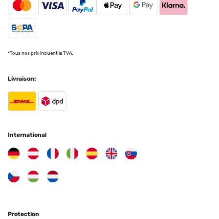
bassin,car ma première tour c est décollée au niveau du haut au
niveau de la jointure. Les poissons aiment bien Ils se bousculent
pour nous voir
Utilisateur d'Amazon
Traduire
*Tous nos prix incluent la TVA.
AVIS VÉRIFIÉ
Livraison:
10/09/2023
Super empty
Amazon-Benutzer
International
Traduire
AVIS VÉRIFIÉ
13/08/2023
Parfait fonctionne très bien : les poissons sont nombreux à monter
dans la tour, et c'est vraiment amusant de les voir en dehors de
l'eau !
Protection