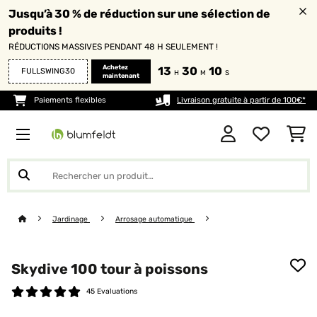
Jusqu’à 30 % de réduction sur une sélection de
produits !
RÉDUCTIONS MASSIVES PENDANT 48 H SEULEMENT !
Achetez
13
30
10
FULLSWING30
H
M
S
maintenant
Paiements flexibles
Livraison gratuite à partir de 100€*
Jardinage
Arrosage automatique
Skydive 100 tour à poissons
45 Evaluations