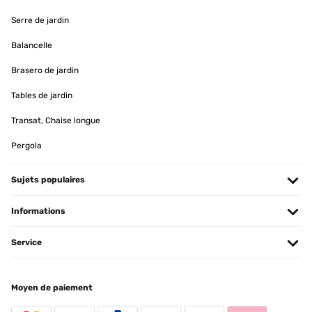
AVIS VÉRIFIÉ
Serre de jardin
01/06/2024
Alles super Alles super
Balancelle
Brasero de jardin
Amazon-Benutzer
Tables de jardin
Traduire
Transat, Chaise longue
AVIS VÉRIFIÉ
Pergola
03/05/2024
Super Teil Unsere Fische fühlen sich anscheinend richtig wohl. Es
Sujets populaires
ist ein echter Hingucker im Teich!
Amazon-Benutzer
Informations
Traduire
Service
AVIS VÉRIFIÉ
30/03/2024
Moyen de paiement
Pour remplir la tour a poissons personnellement j utilise un
aspirateur à eau. L hiver mieux vaut ne pas le laisser dans le